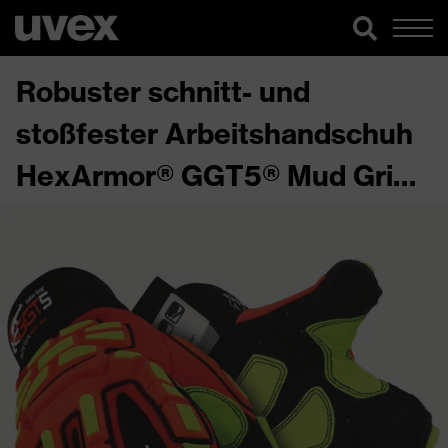
Robuster schnitt- und
stoßfester Arbeitshandschuh
HexArmor® GGT5® Mud Grip®
4021X