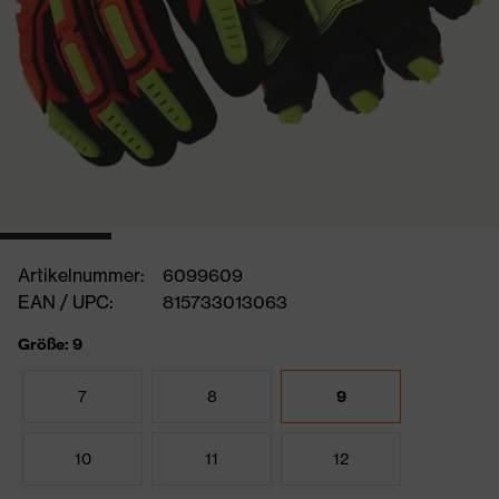
Artikelnummer:
6099609
EAN / UPC:
815733013063
Größe: 9
7
8
9
10
11
12