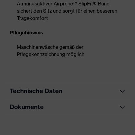
Atmungsaktiver Airprene™ SlipFit®-Bund
sichert den Sitz und sorgt für einen besseren
Tragekomfort
Pflegehinweis
Maschinenwäsche gemäß der
Pflegekennzeichnung möglich
Technische Daten
Dokumente
Produktart
Schutzhandschuh
Impacthandschuhe,
Produkttyp
Datenblatt
Schnittschutzhandschuhe