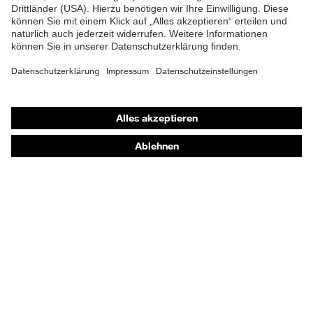
Shops
Online-Shop für B2B-Kunden
Online-Shop für Personaldienstleister
Online-Shop für Laserschutzprodukte
uvex Optik Shop Fürth
E | 3 Store
Kaufberatung
Händlersuche
Orthopädische Bestellungen