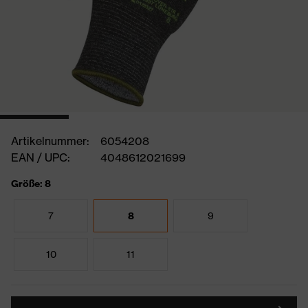
Artikelnummer:
6054208
EAN / UPC:
4048612021699
Größe: 8
7
8
9
10
11