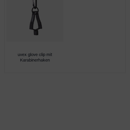
High Performance
Beschichtung
Elastomer (HPE)
Silikonfreie
Schutzhandschuhe gemäß
Abdrucktest - für sensible
Produktschutz
Oberflächen geeignet,
hinterlässt keine Spuren
uvex glove clip mit
und Abdrücke
Karabinerhaken
STANDARD 100 by OEKO-
Zertifikate
TEX®
Wiederverwendung
Mehrweg (R)
Bamboo TwinFlex®-
Technologie,
uvex Technologie
Touchscreenfähigkeit, uvex
climazone, 3D ErgoFlex
Technology