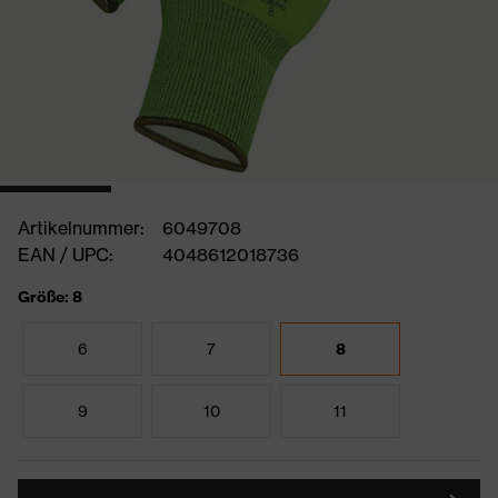
Artikelnummer:
6049708
EAN / UPC:
4048612018736
Größe: 8
6
7
8
9
10
11