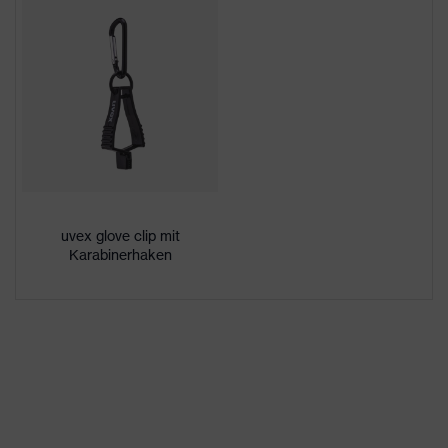
Downloadportal für CE
Geschlecht
Unisex
Konformitätserklärungen
Beschichtung
ohne Beschichtung
Silikonfreie
Schutzhandschuhe gemäß
Abdrucktest - für sensible
Produktschutz
Oberflächen geeignet,
hinterlässt keine Spuren und
Abdrücke
uvex glove clip mit
Karabinerhaken
STANDARD 100 by OEKO-
Zertifikate
TEX®
Wiederverwendung
Mehrweg (R)
Bamboo TwinFlex®-
uvex Technologie
Technologie, uvex climazone,
3D ErgoFlex Technology