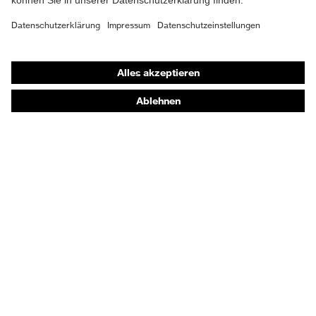
Shops
Online-Shop für B2B-Kunden
Online-Shop für Personaldienstleister
Online-Shop für Laserschutzprodukte
uvex Optik Shop Fürth
E | 3 Store
Kaufberatung
Händlersuche
Orthopädische Bestellungen
Noch Fragen zum Kauf?