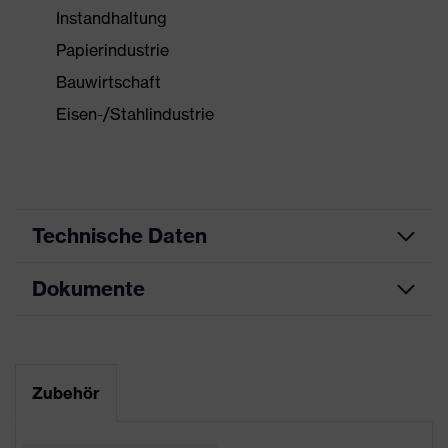
Instandhaltung
Papierindustrie
Bauwirtschaft
Eisen-/Stahlindustrie
Technische Daten
Dokumente
Produktart
Schutzhandschuh
Produkttyp
Schnittschutzhandschuhe
Datenblatt
Produktfamilie
uvex bamboo Twinflex
Zubehör
CE Konformitätserklärung
Farbe
grün