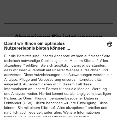
uvex
Made in Germany
Qualitätssiegel
EN 388:2016 + A1:2018, EN
Norm
ISO 21420:2020
Abonnieren Sie jetzt unseren
Newsletter
ZUM NEWSLETTER ANMELDEN