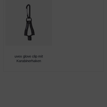
Downloadportal für CE
Geschlecht
Unisex
Konformitätserklärungen
Beschichtung
ohne Beschichtung
Silikonfreie
Schutzhandschuhe gemäß
Abdrucktest - für sensible
Produktschutz
Oberflächen geeignet,
hinterlässt keine Spuren und
Abdrücke
uvex glove clip mit
Karabinerhaken
STANDARD 100 by OEKO-
Zertifikate
TEX®
Wiederverwendung
Mehrweg (R)
Bamboo TwinFlex®-
uvex Technologie
Technologie, uvex climazone,
3D ErgoFlex Technology