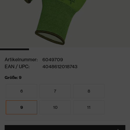
Artikelnummer:
6049709
EAN / UPC:
4048612018743
Größe: 9
6
7
8
9
10
11