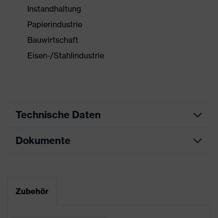
Instandhaltung
Papierindustrie
Bauwirtschaft
Eisen-/Stahlindustrie
Technische Daten
Dokumente
Produktart
Schutzhandschuh
Produkttyp
Schnittschutzhandschuhe
Datenblatt
Produktfamilie
uvex bamboo Twinflex
Zubehör
CE Konformitätserklärung
Farbe
grün