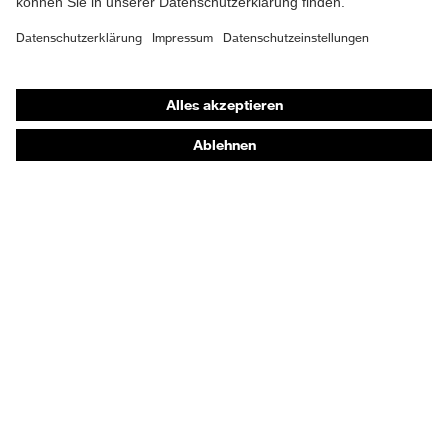
uvex
Made in Germany
Qualitätssiegel
Shops
EN 388:2016 + A1:2018, EN
Online-Shop für B2B-Kunden
Norm
ISO 21420:2020
Online-Shop für Personaldienstleister
Online-Shop für Laserschutzprodukte
uvex Optik Shop Fürth
E | 3 Store
Kaufberatung
Händlersuche
Orthopädische Bestellungen
Noch Fragen zum Kauf?