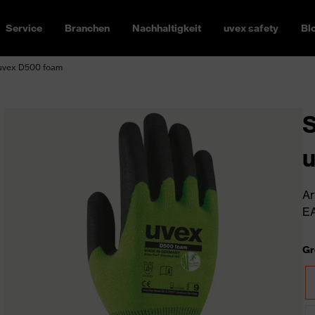
Service
Branchen
Nachhaltigkeit
uvex safety
Bl
 uvex D500 foam
S
Ar
EA
Gr