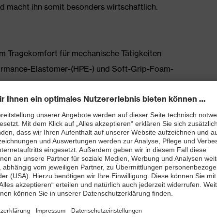
nd macht ihn somit besonders wirtschaftlich.
m Tragekomfort für mechanische Tätigkeiten
formance-Elastomer-(HPE-) und Soft-Grip-Foam-
hl bei der Montage von Teilen
gy
100