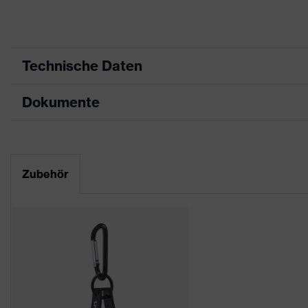
Technische Daten
Dokumente
Produktart
Schutzhandschuh
Produkttyp
Schnittschutzhandschuh
Datenblatt
Produktfamilie
uvex bamboo Twinflex
Zubehör
CE Konformitätserklärung
Farbe
grau, grün
Downloadportal für CE Konformitätserklä
Geschlecht
Unisex
Beschichtung
High Performance Elasto
Silikonfreie Schutzhand
Produktschutz
geeignet, hinterlässt ke