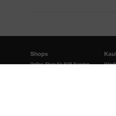
Obermaterial
Bambus-Viskose, Dyneem
Schutz mechanische
Schutz vor Abschürfunge
Risiken
uvex Qualitätssiegel
Made in Germany
Norm
EN 388:2016 + A1:2018,
Shops
Kau
Online-Shop für B2B-Kunden
Händl
Online-Shop für
Ortho
Personaldienstleister
Noch 
Online-Shop für
Laserschutzprodukte
uvex Optik Shop Fürth
E | 3 Store