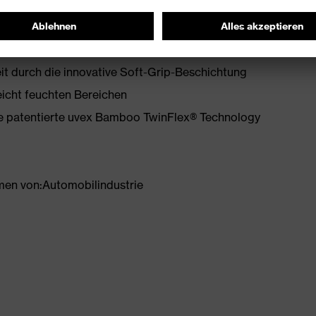
t durch die innovative Soft-Grip-Beschichtung
leicht feuchten Bereichen
die patentierte uvex Bamboo TwinFlex® Technology
hmen von:Automobilindustrie