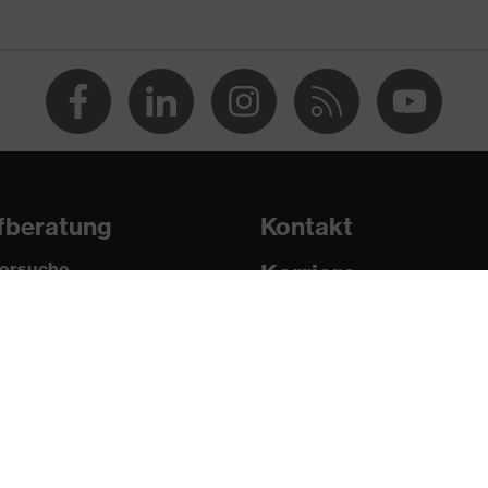
a® Diamond, Polyamid (PA), Stahl
n, Schutz vor Risswunden, Schutz vor Schnittverletzungen
 EN ISO 21420:2020
fberatung
Kontakt
ersuche
Karriere
pädische Bestellungen
Impressum
Fragen zum Kauf?
Datenschutz
Newsletter