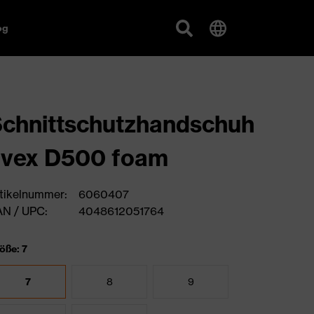
og
chnittschutzhandschuh
uvex D500 foam
tikelnummer:
6060407
N / UPC:
4048612051764
öße: 7
7
8
9