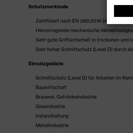
Schutzmerkmale
Zertifiziert nach EN 388:2016 (4 X 4 2 D)
Hervorragende mechanische Abriebfestigkei
Sehr gute Griffsicherheit in trockenen und 
Sehr hoher Schnittschutz (Level D) durch 
Einsatzgebiete
Schnittschutz (Level D) für Arbeiten im Ra
Bauwirtschaft
Brauerei, Getränkeindustrie
Glasindustrie
Instandhaltung
Metallindustrie