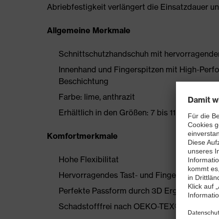
Abriebfestigkeit verlängert die Einsatzdauer u
Allgemeine Merkmale
Schnittschutzhandschuh mit hervorragende
Innenhand und Fingerspitzen mit High-Per
Beschichtung
Farbe: lime, anthrazit
Erhältlich in den Größen: 7 bis 11
Komfortmerkmale
Hohe Flexibilitat
Hervorragendes Tast- und Fingerspitzengefü
Perfekte Passform durch 3D Ergo Technolo
Schadstofffrei nach OEKO-TEX® Standard 