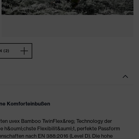
 (2)
hne Komforteinbußen
erten uvex Bamboo TwinFlex&reg; Technology der
 h&ouml;chste Flexibilit&auml;t, perfekte Passform
genschaften nach EN 388:2016 (Level D). Die hohe