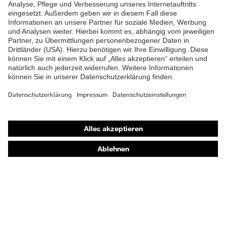
Schutz mechanische
Schutz vor Abschürfungen,
Risiken
Schutz vor Risswunden
uvex Qualitätssiegel
Made in Germany
EN 407:2020, EN 388:2016
Norm
+ A1:2018, EN ISO
21420:2020
Shops
Online-Shop für B2B-Kunden
Online-Shop für Personaldienstleister
Online-Shop für Laserschutzprodukte
uvex Optik Shop Fürth
E | 3 Store