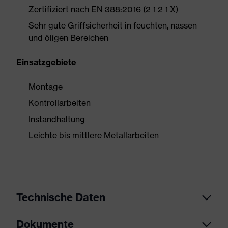
Zertifiziert nach EN 388:2016 (2 1 2 1 X)
Sehr gute Griffsicherheit in feuchten, nassen
und öligen Bereichen
Einsatzgebiete
Montage
Kontrollarbeiten
Instandhaltung
Leichte bis mittlere Metallarbeiten
Technische Daten
Dokumente
Produktart
Schutzhandschuh