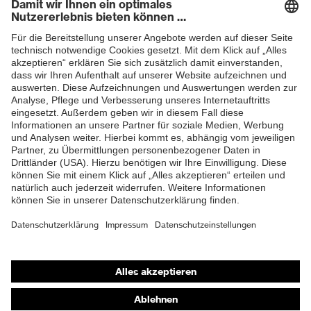
Newsletter
Schutz mechanische
Schutz vor Abschürfungen,
Risiken
Schutz vor Risswunden
ZUM NEWSLETTER ANMELDEN
uvex Qualitätssiegel
Made in Germany
EN 407:2020, EN 388:2016
Norm
+ A1:2018, EN ISO
21420:2020
Shops
Online-Shop für B2B-Kunden
Online-Shop für Personaldienstleister