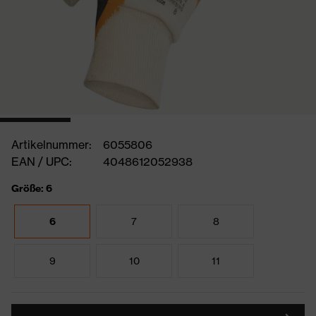
Artikelnummer:
6055806
EAN / UPC:
4048612052938
Größe: 6
6
7
8
9
10
11