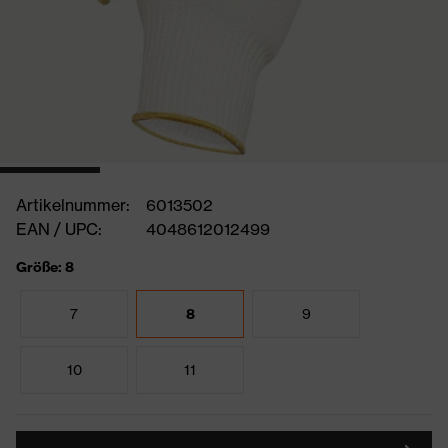
Artikelnummer:
6013502
EAN / UPC:
4048612012499
Größe: 8
7
8
9
10
11