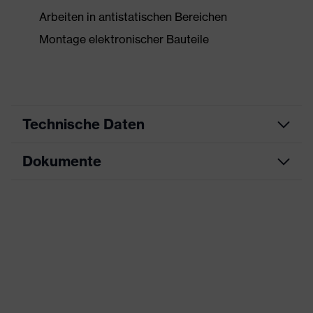
Arbeiten in antistatischen Bereichen
Montage elektronischer Bauteile
Technische Daten
Dokumente
Produktart
Schutzhandschuh
Produkttyp
Montagehandschuhe
Datenblatt
Produktfamilie
uvex unilite / unipur
CE Konformitätserklärung
Farbe
grau
Downloadportal für CE
Geschlecht
Unisex
Konformitätserklärungen