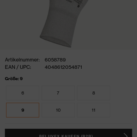
Artikelnummer:
6058789
EAN / UPC:
4048612054871
Größe: 9
6
7
8
9
10
11
BEI UVEX KAUFEN (B2B)