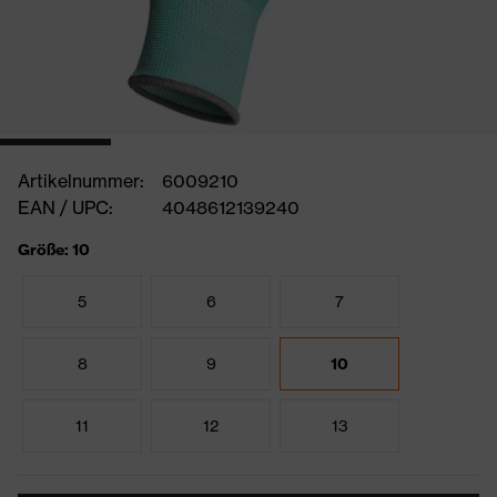
Artikelnummer:
6009210
EAN / UPC:
4048612139240
Größe: 10
5
6
7
8
9
10
11
12
13