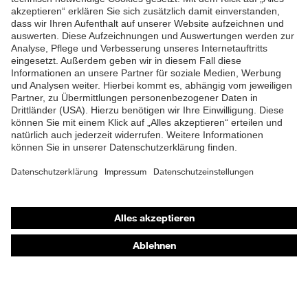
ZUM NEWSLETTER ANMELDEN
EN 407:2020, EN 388:2016
Norm
+ A1:2018, EN ISO
21420:2020
Shops
Online-Shop für B2B-Kunden
Online-Shop für Personaldienstleister
Online-Shop für Laserschutzprodukte
uvex Optik Shop Fürth