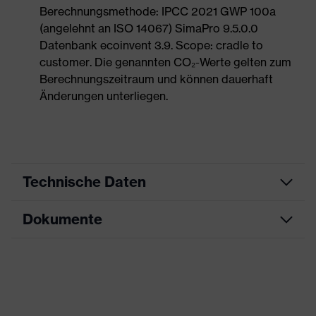
Berechnungsmethode: IPCC 2021 GWP 100a
(angelehnt an ISO 14067) SimaPro 9.5.0.0
Datenbank ecoinvent 3.9. Scope: cradle to
customer. Die genannten CO₂-Werte gelten zum
Berechnungszeitraum und können dauerhaft
Änderungen unterliegen.
Technische Daten
Dokumente
Produktart
Schutzhandschuh
Produkttyp
Montagehandschuhe
Datenblatt
Produktfamilie
uvex phynomic
CE Konformitätserklärung
Farbe
blau, schwarz