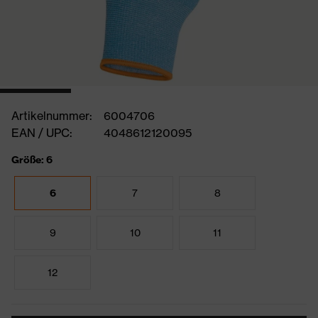
Artikelnummer:
6004706
EAN / UPC:
4048612120095
Größe: 6
6
7
8
9
10
11
12