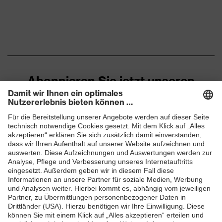
Finger, Fingerspitzen,
Beschichtungsfläche
Innenhand
Für feuchte und ölige
Eignung für
Arbeitsumgebungen
Arbeitsumgebung
geeignet
Abonnieren Sie jetzt unseren
Frei von schädlichen
Newsletter
Lösemitteln (DMF, TEA),
Gesundheitsschutz
Sehr gute
Hautverträglichkeit
ZUM NEWSLETTER ANMELDEN
Elastan, Glasfaser, High
Obermaterial
Performance Polyethylen
(HPPE), Polyamid (PA)
Schutz vor Abschürfungen,
Schutz mechanische
Schutz vor
Risiken
Schnittverletzungen