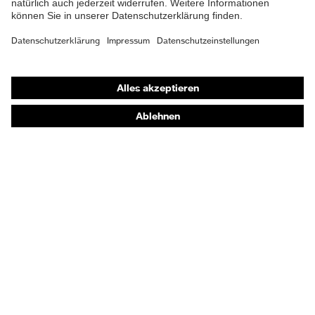
uvex Qualitätssiegel
Made in Germany
EN 388:2016 + A1:2018, EN
Norm
ISO 21420:2020
Shops
Online-Shop für B2B-Kunden
Online-Shop für Personaldienstleister
Online-Shop für Laserschutzprodukte
uvex Optik Shop Fürth
E | 3 Store
Kaufberatung
Händlersuche
Orthopädische Bestellungen
Noch Fragen zum Kauf?