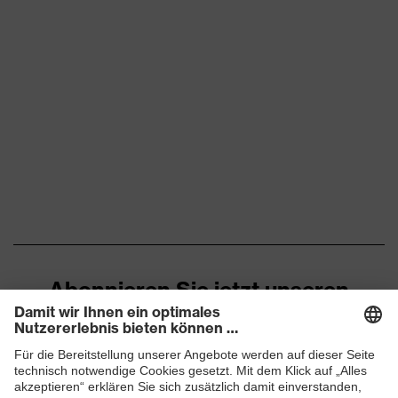
Kennzeichnung
-
Visier
Norm
EN 812:2012
Durchdringungsfestigkeit von
Schutz
spitzen und scharfen
mechanische
Gegenständen, Vertikale
Risiken
Stoßdämpfung
Schutz
thermische
Kältebeständigkeit bis -30 °C
Risiken
Abonnieren Sie jetzt unseren
Verschluss
Ohne Verschluss
Newsletter
ZUM NEWSLETTER ANMELDEN