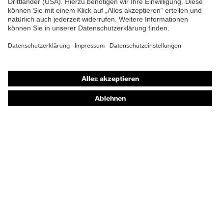
Flammbeständigkeit,
Schutz thermische Risiken
Kältebeständigkeit bis
-30 °C
Shops
Online-Shop für B2B-Kunden
Online-Shop für Personaldienstleister
Online-Shop für Laserschutzprodukte
uvex Optik Shop Fürth
E | 3 Store
Kaufberatung
Händlersuche
Orthopädische Bestellungen