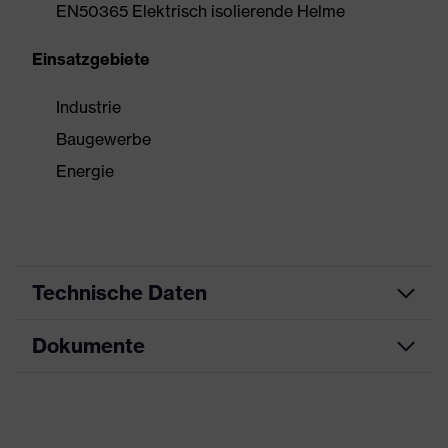
EN50365 Elektrisch isolierende Helme
Einsatzgebiete
Industrie
Baugewerbe
Energie
Technische Daten
Dokumente
Produktart
Schutzhelm
Produkttyp
Industrieschutzhelm
Datenblatt
Produktfamilie
uvex pronamic