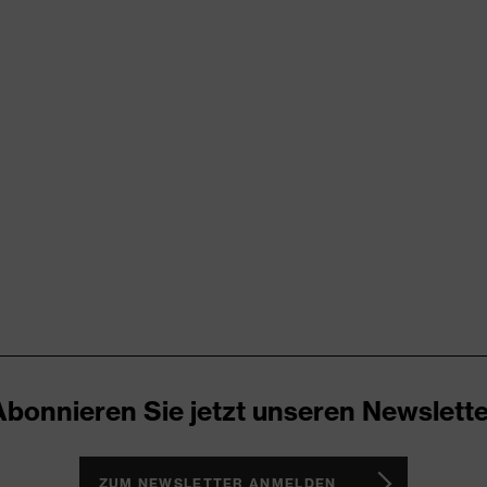
rungen
thylen (HDPE)
tattung, Schweißband
enausstattung
Abonnieren Sie jetzt unseren Newslette
ZUM NEWSLETTER ANMELDEN
2012