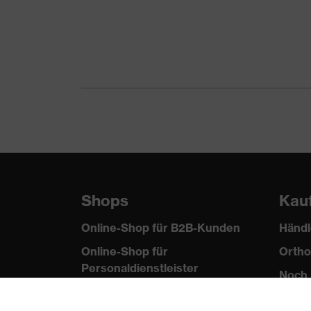
Schutz mechanische
Durchdringungsfest
Risiken
Kinnriemenöffnung
Schutz thermische Risiken
Flammbeständigkeit
Verschluss
Steckverschluss
Shops
Kau
Online-Shop für B2B-Kunden
Händl
Online-Shop für
Ortho
Personaldienstleister
Noch 
Online-Shop für
Laserschutzprodukte