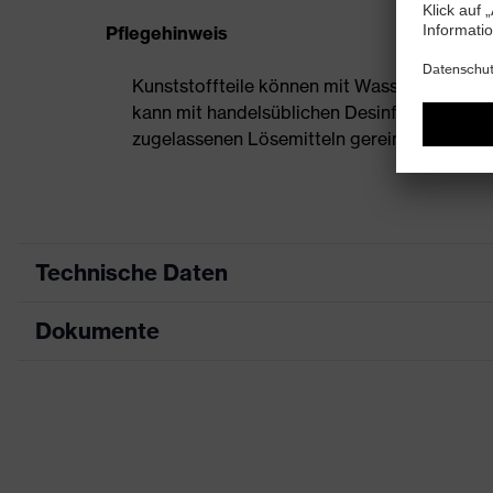
Pflegehinweis
Kunststoffteile können mit Wasser und han
kann mit handelsüblichen Desinfektionsmittel
zugelassenen Lösemitteln gereinigt werden.
Technische Daten
Dokumente
Produktart
Schutzhelm
Produkttyp
Industrieschutzhel
Datenblatt
Produktfamilie
uvex airwing
CE Konformitätserklärung
Farbe
orange