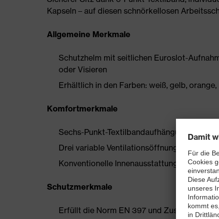
Kapseln – auf diesen schnörkellosen Arbeitsschu
Allgemeine Merkmale
Schutzhelm mit seitlichen Euroslot-Aufna
oder Visieren
Erhältlich in den Farben: weiß, gelb, orange, 
Komfortmerkmale
Sechs-Punkt-Textilbandaufhängung gewährl
Drei variable Ventilationsöffnungen für max
Konventionelle Innenausstattung eine indiv
Schutzmerkmale
Erfüllt die Norm EN 397 und Zusatzanforder