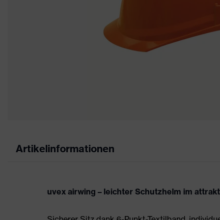
Artikelinformationen
uvex airwing – leichter Schutzhelm im attrak
Sicherer Sitz dank 6-Punkt-Textilband, individ