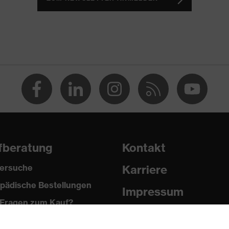
igkeit von spitzen und scharfen Gegenständen,
 zwischen 150 und 250 N, Vertikale Stoßdämpfung
, Kältebeständigkeit bis -30 °C
fberatung
Kontakt
ersuche
Karriere
pädische Bestellungen
Impressum
Fragen zum Kauf?
Datenschutz