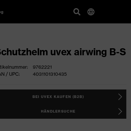
og
chutzhelm uvex airwing B-S
tikelnummer:
9762221
N / UPC:
4031101310435
BEI UVEX KAUFEN (B2B)
HÄNDLERSUCHE