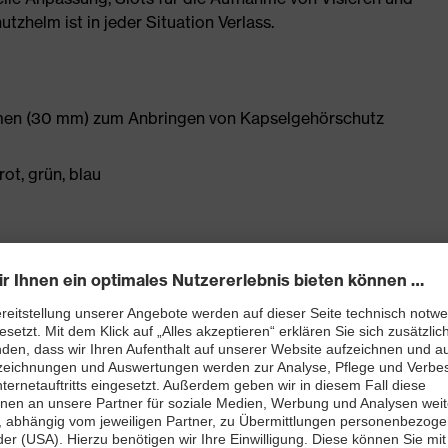
tzhelm ist in jeder Situation Verlass.
hmen (30 mm) zum Anbringen von Kapselgehörschutz
rot, grün, blau
eistet optimale Passform und Komfort
imale Belüftung
iduelle, bequeme Anpassung
ung für sehr niedrige Temperaturen (-30 °C)