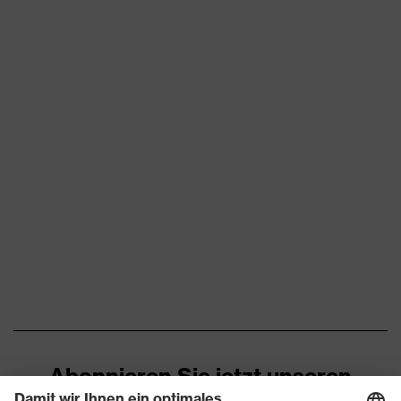
Außenmaterial Kappe
Textil/Meshgewebe
Kapselgehörschutz und
Visier (Euroslots 30 mm),
Anbindung Helmzubehör
Weiteres Zubehör (z.B.
Helmlampe)
6-Punkt-
Innenausstattung, 4-
Punkt-Kinnriemen,
Ausstattung
Schweißband,
Verlängerte Schutzzone
im Nackenbereich
Belüftungen
mit Lüftungen
Drehrad-
Innenausstattungsvariante
Innenausstattung
Abonnieren Sie jetzt unseren