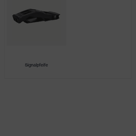
Schirmlänge
kurzer Schirm
High Density Polyethylen
Material Außenschale
(HDPE)
uvex Technologie
uvex climazone
Kapselgehörschutz und
Visier (Euroslots 30 mm),
Signalpfeife
Anbindung Helmzubehör
Weiteres Zubehör (z.B.
Helmlampe)
6-Punkt-
Innenausstattung, 4-
Punkt-Kinnriemen,
Ausstattung
Schweißband,
Verlängerte Schutzzone
im Nackenbereich
Belüftungen
mit Lüftungen