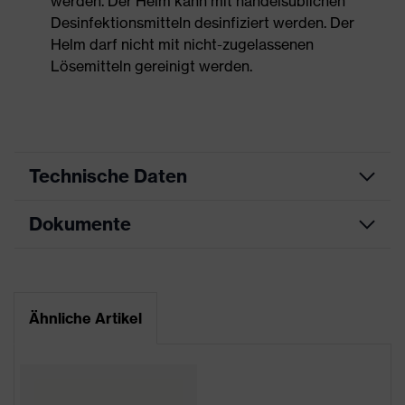
werden. Der Helm kann mit handelsüblichen
Desinfektionsmitteln desinfiziert werden. Der
Helm darf nicht mit nicht-zugelassenen
Lösemitteln gereinigt werden.
Technische Daten
Dokumente
Produktart
Schutzhelm
Produkttyp
Industrieschutzhelm
Datenblatt
Produktfamilie
uvex pheos
Ähnliche Artikel
CE Konformitätserklärung
Farbe
weiß
Downloadportal für CE
Geschlecht
Unisex
Konformitätserklärungen