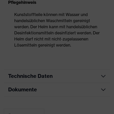
Pflegehinweis
Kunststoffteile können mit Wasser und
handelsüblichen Waschmitteln gereinigt
werden. Der Helm kann mit handelsüblichen
Desinfektionsmitteln desinfiziert werden. Der
Helm darf nicht mit nicht-zugelassenen
Lösemitteln gereinigt werden.
Technische Daten
Dokumente
Produktart
Schutzhelm
Produkttyp
Industrieschutzhelm
Datenblatt
Produktfamilie
uvex pheos