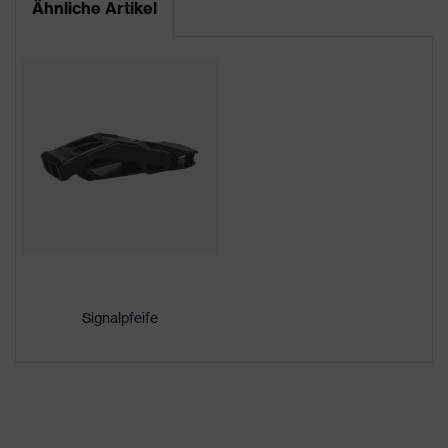
Ähnliche Artikel
CE Konformitätserklärung
Farbe
weiß
Downloadportal für CE
Geschlecht
Unisex
Konformitätserklärungen
Schirmlänge
kurzer Schirm
High Density Polyethylen
Material Außenschale
(HDPE)
uvex Technologie
uvex climazone
Kapselgehörschutz und
Visier (Euroslots 30 mm),
Signalpfeife
Anbindung Helmzubehör
Weiteres Zubehör (z.B.
Helmlampe)
6-Punkt-
Innenausstattung, 4-
Punkt-Kinnriemen,