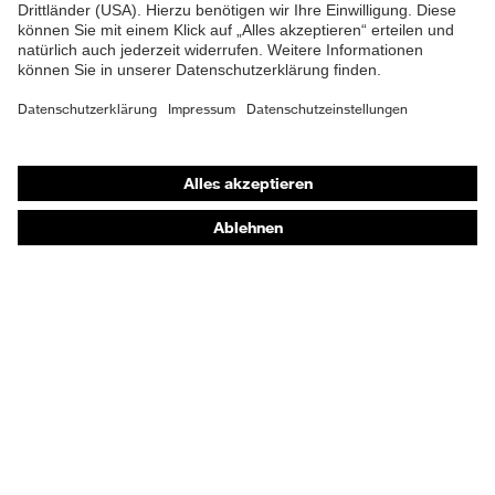
Shops
Online-Shop für B2B-Kunden
Online-Shop für Personaldienstleister
Online-Shop für Laserschutzprodukte
uvex Optik Shop Fürth
E | 3 Store
Kaufberatung
Händlersuche
Orthopädische Bestellungen