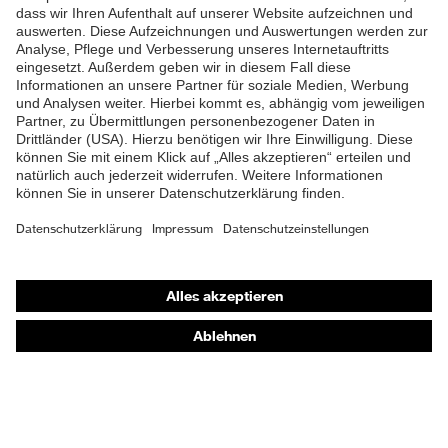
Schutz mechanische
Gegenständen,
Risiken
Kinnriemenöffnung
zwischen 150 und 250 N,
Vertikale Stoßdämpfung
Flammbeständigkeit,
Schutz thermische Risiken
Kältebeständigkeit bis
-30 °C
Shops
Online-Shop für B2B-Kunden
Online-Shop für Personaldienstleister
Online-Shop für Laserschutzprodukte
uvex Optik Shop Fürth
E | 3 Store