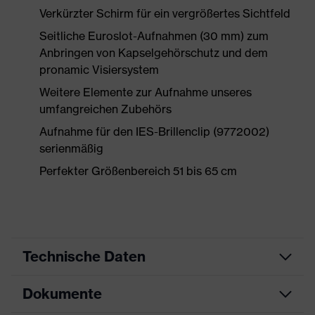
Verkürzter Schirm für ein vergrößertes Sichtfeld
Seitliche Euroslot-Aufnahmen (30 mm) zum
Anbringen von Kapselgehörschutz und dem
pronamic Visiersystem
Weitere Elemente zur Aufnahme unseres
umfangreichen Zubehörs
Aufnahme für den IES-Brillenclip (9772002)
serienmäßig
Perfekter Größenbereich 51 bis 65 cm
Technische Daten
Dokumente
Produktart
Schutzhelm