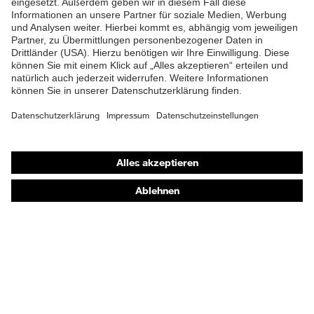
zwischen 150 und 250 N,
Vertikale Stoßdämpfung
Flammbeständigkeit,
Schutz thermische Risiken
Kältebeständigkeit bis
-30 °C
Shops
Online-Shop für B2B-Kunden
Online-Shop für Personaldienstleister
Online-Shop für Laserschutzprodukte
uvex Optik Shop Fürth
E | 3 Store
Kaufberatung