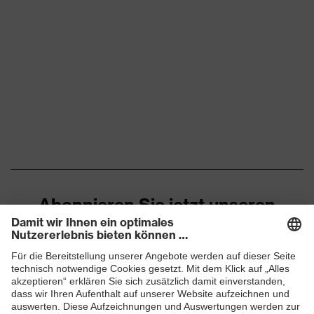
Konventionelle
Innenausstattungsvariante
Innenausstattung
Kennzeichnung Visier
-
Material Innenausstattung
Kunststoff
Norm
EN 397:2012 + A1:2012
Elektrische Isolierung
Schutz elektrische Risiken
440 V
Abonnieren Sie jetzt unseren
Durchdringungsfestigkeit
Newsletter
von spitzen und scharfen
Schutz mechanische
Gegenständen,
Risiken
Kinnriemenöffnung
zwischen 150 und 250 N,
ZUM NEWSLETTER ANMELDEN
Vertikale Stoßdämpfung