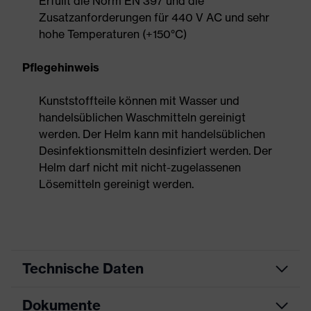
Erfüllt die Norm EN 397 und die
Zusatzanforderungen für 440 V AC und sehr
hohe Temperaturen (+150°C)
Pflegehinweis
Kunststoffteile können mit Wasser und
handelsüblichen Waschmitteln gereinigt
werden. Der Helm kann mit handelsüblichen
Desinfektionsmitteln desinfiziert werden. Der
Helm darf nicht mit nicht-zugelassenen
Lösemitteln gereinigt werden.
Technische Daten
Dokumente
Produktart
Schutzhelm