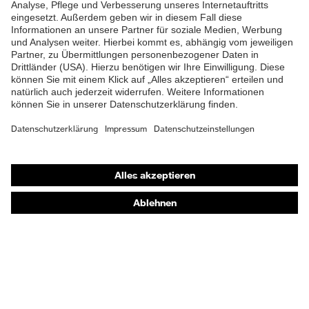
Flammbeständigkeit,
Schutz thermische Risiken
Hitzebeständigkeit bis
+150 °C
Verschluss
Steckverschluss
Shops
Online-Shop für B2B-Kunden
Online-Shop für Personaldienstleister
Online-Shop für Laserschutzprodukte
uvex Optik Shop Fürth
E | 3 Store