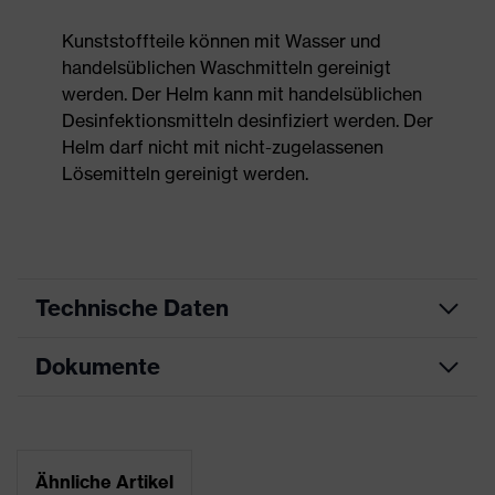
Kunststoffteile können mit Wasser und
handelsüblichen Waschmitteln gereinigt
werden. Der Helm kann mit handelsüblichen
Desinfektionsmitteln desinfiziert werden. Der
Helm darf nicht mit nicht-zugelassenen
Lösemitteln gereinigt werden.
Technische Daten
Dokumente
Produktart
Schutzhelm
Produkttyp
Industrieschutzhelm
Datenblatt
Produktfamilie
uvex pheos
Ähnliche Artikel