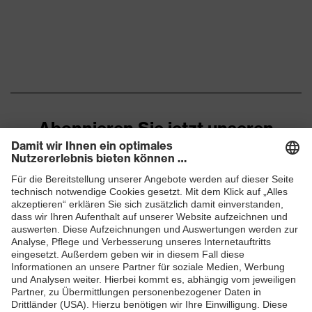
Risiken
Kinnriemenöffnung
zwischen 150 und 250 N,
Vertikale Stoßdämpfung
Flammbeständigkeit,
Schutz thermische Risiken
Kältebeständigkeit bis
-30 °C
Abonnieren Sie jetzt unseren
Newsletter
ZUM NEWSLETTER ANMELDEN