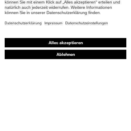
Shops
Online-Shop für B2B-Kunden
Online-Shop für Personaldienstleister
Online-Shop für Laserschutzprodukte
uvex Optik Shop Fürth
E | 3 Store
Kaufberatung
Händlersuche
Orthopädische Bestellungen