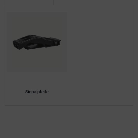
CE Konformitätserklärung
Farbe
orange
Downloadportal für CE
Geschlecht
Unisex
Konformitätserklärungen
Schirmlänge
kurzer Schirm
Acrylnitril-Butadien-
Material Außenschale
Styrol-Copolymere
(ABS)
uvex Technologie
uvex climazone
Kapselgehörschutz und
Signalpfeife
Visier (Euroslots 30 mm),
Anbindung Helmzubehör
Weiteres Zubehör (z.B.
Helmlampe)
6-Punkt-
Innenausstattung, 4-
Ausstattung
Punkt-Kinnriemen,