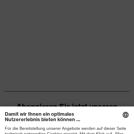
Kennzeichnung Visier
1 FN CE
Material Rahmen
Kunststoff
Material Scheibe
Celluloseacetat (CA)
EN 170:2002, EN
Norm
166:2001
Farbe Scheibe
farblos
Transmission
91%
Verschluss
Drehradverschluss
Abonnieren Sie jetzt unseren
Newsletter