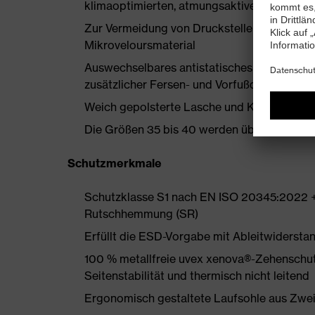
klimaoptimierten, atmungsaktiven, perforier
Zur Vermeidung von Druckstellen nahezu na
Mikroveloursmaterial
Auswechselbares antistatisches Komfortfuß
zusätzlicher Fersen- und Vorfußdämpfung
Weich gepolsterte Lasche und Kragen
Die Größen 35 bis 40 werden über einen Dam
Schutzmerkmale
Schutzklasse S1 nach EN ISO 20345:2022 +
Rutschhemmung (SR)
Erfüllt die ESD-Vorgabe mit Ableitwiderst
100 % metallfreie uvex xenova®-Zehenschut
Seitenstabilität und thermisch nicht leitend
Ergonomisch gestaltete Laufsohle aus Zwe