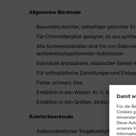
Allgemeine Merkmale
Besonders leichter, vielseitiger gelochter S
Für Chromallergiker geeignet, da aus synthe
Alle Sohlenmaterialien sind frei von Silik
lackbenetzungsstörenden Substanzen
Individuell anpassbarer, elastischer Senkel 
Für orthopädische Zurichtungen und Einlag
Farbe: schwarz, lime
Erhältlich in den Weiten: 10, 11, 12, 14
Erhältlich in den Größen: 35 bis 52
Komfortmerkmale
Außerordentlicher Tragekomfort, zu dem ein