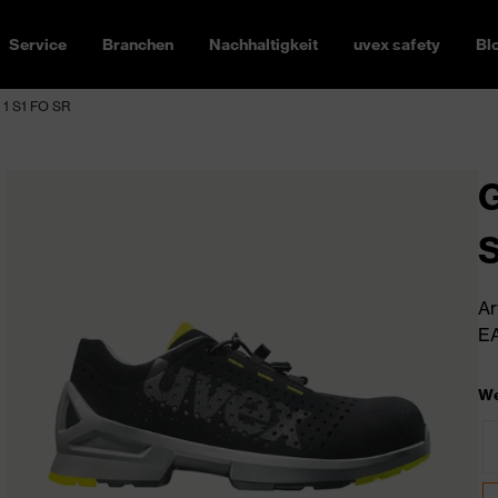
Service
Branchen
Nachhaltigkeit
uvex safety
Bl
 1 S1 FO SR
G
S
Ar
EA
We