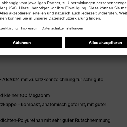
ten Materialien
htfreie Schaftkonstruktion aus Hightech-
bett mit Feuchtigkeitstransportsystem und
enleisten hergestellt
 A1:2024 mit Zusatzkennzeichnung für sehr gute
and kleiner 100 Megaohm
zkappe – kompakt, anatomisch geformt, mit guter
idichten-Polyurethan mit sehr guter Rutschhemmung