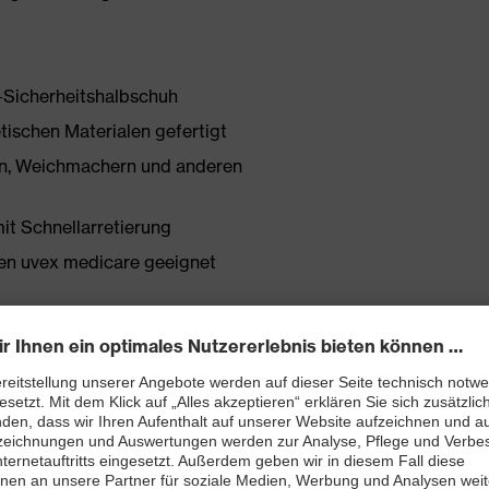
1-Sicherheitshalbschuh
tischen Materialen gefertigt
onen, Weichmachern und anderen
mit Schnellarretierung
en uvex medicare geeignet
 neu entwickelter Leisten ebenso beiträgt wie die