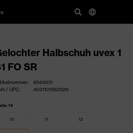
og
elochter Halbschuh uvex 1
1 FO SR
tikelnummer:
8543051
N / UPC:
4031101560526
ite: 14
10
11
12