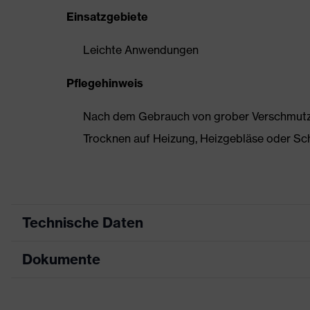
Einsatzgebiete
Leichte Anwendungen
Pflegehinweis
Nach dem Gebrauch von grober Verschmutzun
Trocknen auf Heizung, Heizgebläse oder Sc
Technische Daten
Dokumente
Produktart
Sicherheitsschuh
Produkttyp
Halbschuhe
Maßtabelle