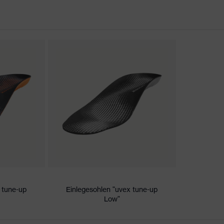
rungen
er Aufladung (ESD) mit einem Ableitwiderstand kleiner 100
kappe
 tune-up
Einlegesohlen "uvex tune-up
Low"
icare+, uvex xenova®-System