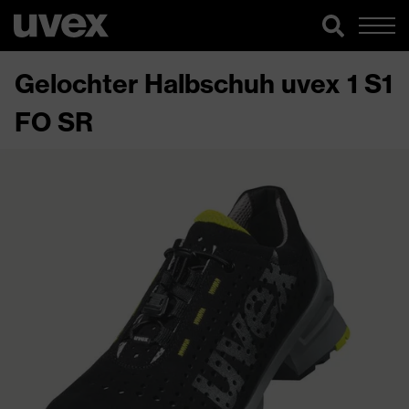
Gelochter Halbschuh uvex 1 S1
FO SR