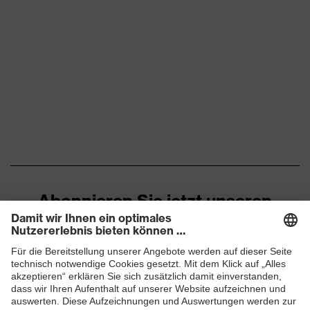
Red Dot Design Award 2013
Klimakomfortfußbett uvex
Fußbett
1/uvex 2
Futter
Distance-Mesh
Lieferumfang
1 Paar Sicherheitsschuhe
Marketingfarbe
lime
Zweidichten-Polyurethan
Material Sohle
(PU/PU)
Abonnieren Sie jetzt unseren
Newsletter
Gummi (GU), Polyester
Material Verschluss
(PES)
Material
ZUM NEWSLETTER ANMELDEN
Kunststoff
Zehenkappe