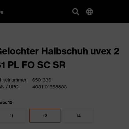
og
elochter Halbschuh uvex 2
1 PL FO SC SR
tikelnummer:
6501336
N / UPC:
4031101668833
ite: 12
11
12
14