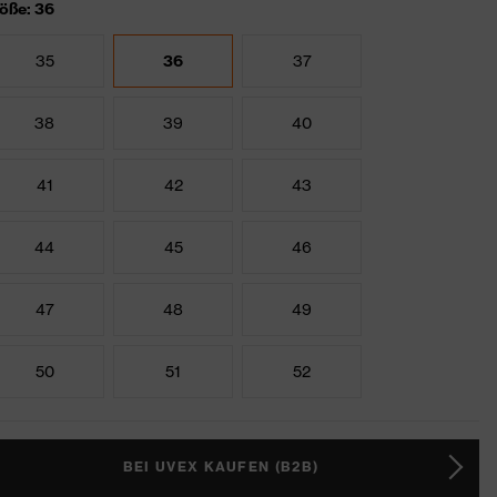
öße: 36
35
36
37
38
39
40
41
42
43
44
45
46
47
48
49
50
51
52
BEI UVEX KAUFEN (B2B)