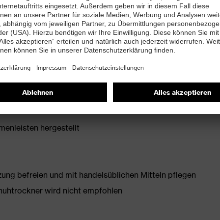
ichten-Polyurethan mit grober, selbstreinigender
te Rutschhemmung
enleisten hergestellt
g befreien und mit handelsüblichen Mitteln pflegen
huhtrockner wird nicht empfohlen