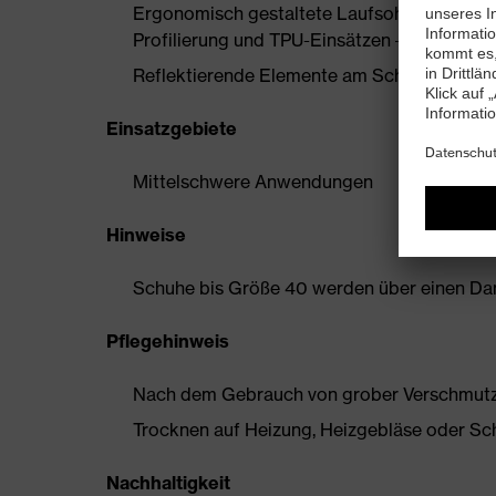
Ergonomisch gestaltete Laufsohle aus Zweid
Profilierung und TPU-Einsätzen – sehr gu
Reflektierende Elemente am Schaft
Einsatzgebiete
Mittelschwere Anwendungen
Hinweise
Schuhe bis Größe 40 werden über einen Dam
Pflegehinweis
Nach dem Gebrauch von grober Verschmutzun
Trocknen auf Heizung, Heizgebläse oder Sc
Nachhaltigkeit