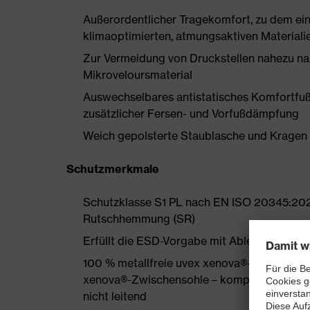
Außerordentlicher Tragekomfort, zu dem ein
klimaoptimierten, atmungsaktiven Materiali
Zur Vermeidung von Druckstellen nahezu na
Mikroveloursmaterial
Auswechselbares antistatisches Komfortfuß
zusätzlicher Fersen- und Vorfußdämpfung
Weich gepolsterte Staublasche und Kragen
Schutzmerkmale
Schutzklasse S1 PL nach EN ISO 20345:202
Rutschhemmung (SR)
Erfüllt die ESD-Vorgabe mit Ableitwiderst
100 % metallfreie uvex xenova®-Zehenschu
xenova®-Zwischensohle – kompakt, anatomis
nicht leitend