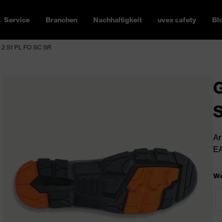
Service
Branchen
Nachhaltigkeit
uvex safety
Bl
 2 S1 PL FO SC SR
G
S
Ar
EA
We