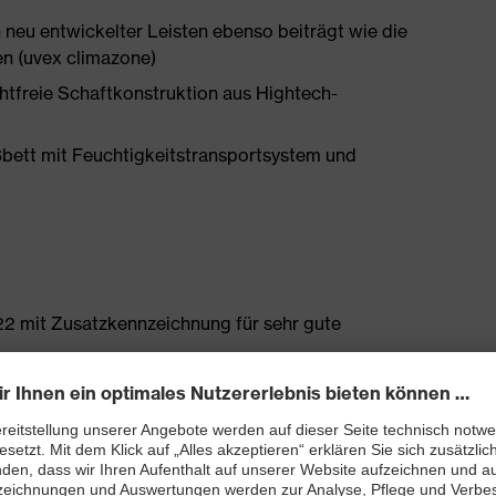
 neu entwickelter Leisten ebenso beiträgt wie die
en (uvex climazone)
htfreie Schaftkonstruktion aus Hightech-
bett mit Feuchtigkeitstransportsystem und
2 mit Zusatzkennzeichnung für sehr gute
and kleiner 100 Megaohm
tzkappe und metallfreie durchtritthemmende uvex
ch geformt, mit guter Seitenstabilität und thermisch