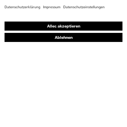
Obermaterial
Mikrovelours
Shops
Schutz chemische
Öl- und Benzinbeständigkeit
Online-Shop für B2B-Kunden
Risiken
(FO)
Online-Shop für Personaldienstleister
Schutz elektrische
Online-Shop für Laserschutzprodukte
Antistatik (A)
Risiken
uvex Optik Shop Fürth
Schutz
Durchtritthemmung (P),
E | 3 Store
mechanische
Energieaufnahmevermögen
Risiken
im Fersenbereich (E)
Kaufberatung
Sohle
uvex 2
Händlersuche
Elastischer Schnürsenkel mit
Verschluss
Orthopädische Bestellungen
Schnellverschluss
Noch Fragen zum Kauf?