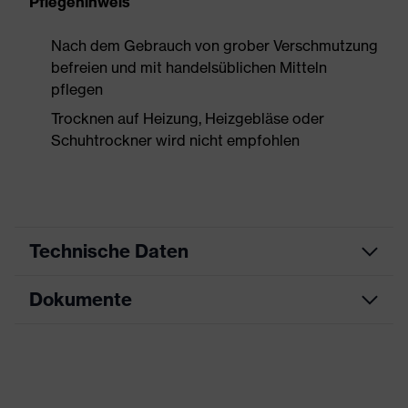
Pflegehinweis
Nach dem Gebrauch von grober Verschmutzung
befreien und mit handelsüblichen Mitteln
pflegen
Trocknen auf Heizung, Heizgebläse oder
Schuhtrockner wird nicht empfohlen
Technische Daten
Dokumente
Produktart
Sicherheitsschuh
Produkttyp
Halbschuhe
Maßtabelle
Produktfamilie
uvex motion style
Datenblatt