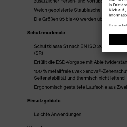
zusätzlicher Fersen- und Vorfußdämpfung
Weich gepolsterte Staublasche und Kragen
Die Größen 35 bis 40 werden über einen Dam
Schutzmerkmale
Schutzklasse S1 nach EN ISO 20345:2022 
(SR)
Erfüllt die ESD-Vorgabe mit Ableitwiderst
100 % metallfreie uvex xenova®-Zehenschut
Seitenstabilität und thermisch nicht leitend
Ergonomisch gestaltete Laufsohle aus Zwe
Einsatzgebiete
Leichte Anwendungen