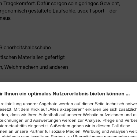
 Tragekomfort. Dafür sorgen sein geringes Gewicht,
rgonomisch gestaltete Laufsohle. uvex 1 sport – der
inaus.
-Sicherheitshalbschuhe
tischen Materialien gefertigt
onen, Weichmachern und anderen
 neu entwickelter Leisten ebenso beiträgt wie die
en
tfreie Schaftkonstruktion aus Hightech-Material
bett mit Feuchtigkeitstransportsystem und