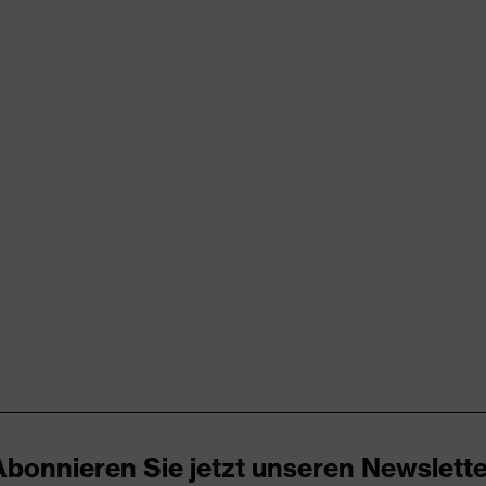
rungen
er Aufladung (ESD) mit einem Ableitwiderstand kleiner 100
kappe
icare+, uvex xenova®-System
Abonnieren Sie jetzt unseren Newslette
ker