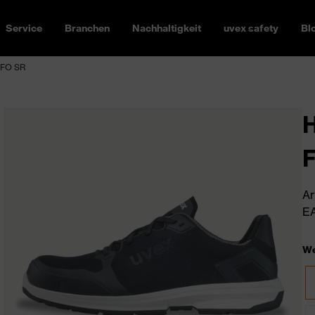
Service
Branchen
Nachhaltigkeit
uvex safety
Bl
1 FO SR
H
Ar
EA
We