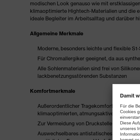
modischen Look genauso wie mit erstklassigem
klimaoptimierte Hightech-Materialien und die e
ideale Begleiter im Arbeitsalltag und darüber h
Allgemeine Merkmale
Moderne, besonders leichte und flexible S1
Für Chromallergiker geeignet, da aus synthe
Alle Sohlenmaterialien sind frei von Silik
lackbenetzungsstörenden Substanzen
Komfortmerkmale
Außerordentlicher Tragekomfort, zu dem ein
klimaoptimierten, atmungsaktiven Materiali
Zur Vermeidung von Druckstellen nahezu nah
Auswechselbares antistatisches Komfortfuß