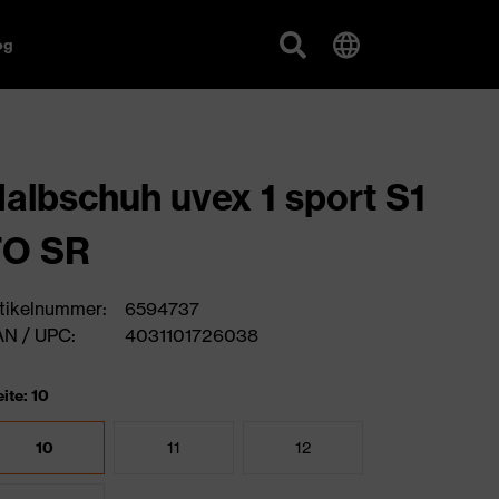
og
albschuh uvex 1 sport S1
FO SR
tikelnummer:
6594737
N / UPC:
4031101726038
ite: 10
10
11
12