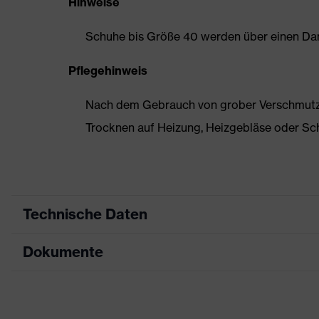
Hinweise
Schuhe bis Größe 40 werden über einen Dam
Pflegehinweis
Nach dem Gebrauch von grober Verschmutzun
Trocknen auf Heizung, Heizgebläse oder Sc
Technische Daten
Dokumente
Produktart
Sicherheitsschuh
Produkttyp
Halbschuhe
Datenblatt
Produktfamilie
uvex 1 sport