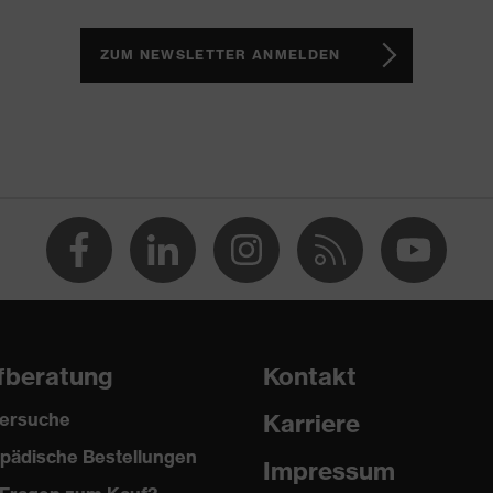
ch, Non-marking-Sohle, Profilierte Sohle, Weich gepolsterte
r Schaftabschluss
ZUM NEWSLETTER ANMELDEN
1 sport
(PU/PU)
ere (TPE)
fberatung
Kontakt
ersuche
Karriere
pädische Bestellungen
Impressum