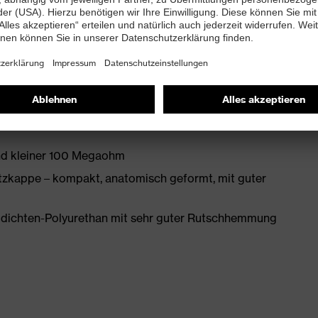
enleisten hergestellt
mit Zusatzkennzeichnung für sehr gute Rutschhemmung
and kleiner 100 Megaohm
zkappe – kompakt, anatomisch geformt, mit guter
idichten-Polyurethan mit sehr guter Rutschhemmung