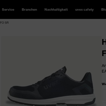
Service
Branchen
Nachhaltigkeit
uvex safety
Bl
1 FO SR
H
Ar
EA
We