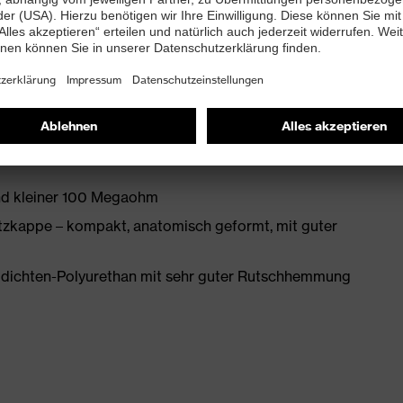
enleisten hergestellt
mit Zusatzkennzeichnung für sehr gute Rutschhemmung
and kleiner 100 Megaohm
zkappe – kompakt, anatomisch geformt, mit guter
idichten-Polyurethan mit sehr guter Rutschhemmung