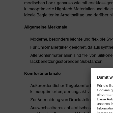
modischen Look genauso wie mit erstklassigem
klimaoptimierte Hightech-Materialien und die e
ideale Begleiter im Arbeitsalltag und darüber h
Allgemeine Merkmale
Moderne, besonders leichte und flexible S1
Für Chromallergiker geeignet, da aus synthe
Alle Sohlenmaterialien sind frei von Silik
lackbenetzungsstörenden Substanzen
Komfortmerkmale
Außerordentlicher Tragekomfort, zu dem ein
klimaoptimierten, atmungsaktiven Materiali
Zur Vermeidung von Druckstellen nahezu nah
Auswechselbares antistatisches Komfortfuß