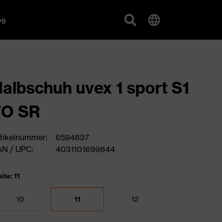
og
albschuh uvex 1 sport S1
FO SR
tikelnummer:
6594837
N / UPC:
4031101699844
ite: 11
10
11
12