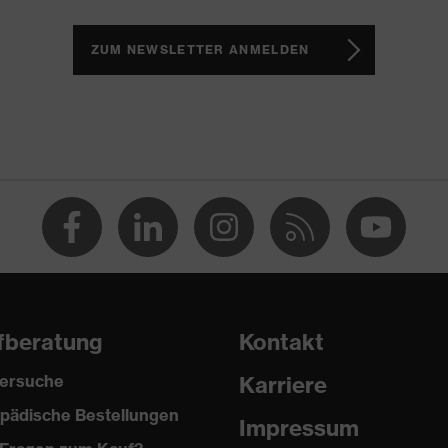
ch, Non-marking-Sohle, Profilierte Sohle, Weich gepolsterte
r Schaftabschluss
ZUM NEWSLETTER ANMELDEN
1 sport
(PU/PU)
ere (TPE)
fberatung
Kontakt
ersuche
Karriere
pädische Bestellungen
Impressum