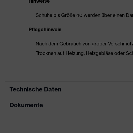
Hinweise
Schuhe bis Größe 40 werden über einen Dam
Pflegehinweis
Nach dem Gebrauch von grober Verschmutzun
Trocknen auf Heizung, Heizgebläse oder Sc
Technische Daten
Dokumente
Produktart
Sicherheitsschuh
Produkttyp
Halbschuhe
Datenblatt
Produktfamilie
uvex 1 sport