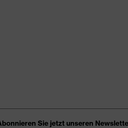
rungen
er Aufladung (ESD) mit einem Ableitwiderstand kleiner 100
kappe
icare+, uvex xenova®-System
Abonnieren Sie jetzt unseren Newslette
ker