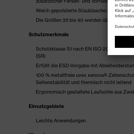
zusätzlicher Fersen- und Vorfußdämpfung
Weich gepolsterte Staublasche und Kragen
Die Größen 35 bis 40 werden über einen Dam
Schutzmerkmale
Schutzklasse S1 nach EN ISO 20345:2022 
(SR)
Erfüllt die ESD-Vorgabe mit Ableitwiderst
100 % metallfreie uvex xenova®-Zehenschut
Seitenstabilität und thermisch nicht leitend
Ergonomisch gestaltete Laufsohle aus Zwe
Einsatzgebiete
Leichte Anwendungen