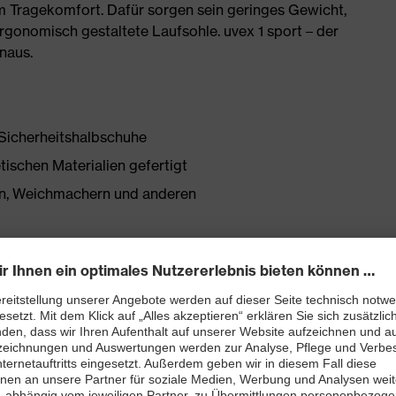
 Tragekomfort. Dafür sorgen sein geringes Gewicht,
rgonomisch gestaltete Laufsohle. uvex 1 sport – der
inaus.
-Sicherheitshalbschuhe
tischen Materialien gefertigt
onen, Weichmachern und anderen
 neu entwickelter Leisten ebenso beiträgt wie die
en
tfreie Schaftkonstruktion aus Hightech-Material
bett mit Feuchtigkeitstransportsystem und