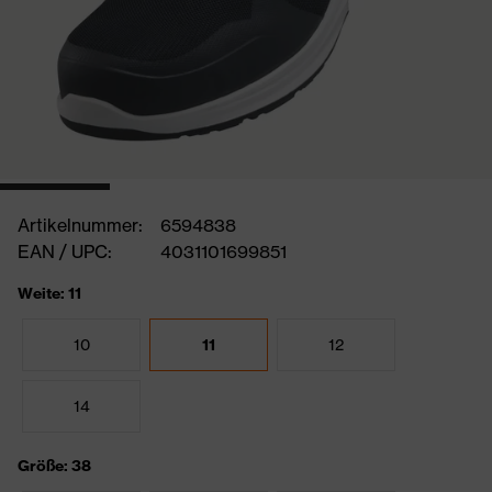
Artikelnummer:
6594838
EAN / UPC:
4031101699851
Weite: 11
10
11
12
14
Größe: 38