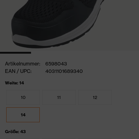
Artikelnummer:
6598043
EAN / UPC:
4031101689340
Weite: 14
10
11
12
14
Größe: 43