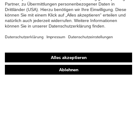
Futter
Distance-Mesh
Lieferumfang
1 Paar Sicherheitsschuhe
Material Fußbett
Polyurethan (PU)
Shops
Zweidichten-Polyurethan
Material Sohle
(PU/PU)
Online-Shop für B2B-Kunden
Material
Thermoplastische
Online-Shop für Personaldienstleister
Überkappe
Elastomere (TPE)
Online-Shop für Laserschutzprodukte
Material Verschluss
Polyester (PES)
uvex Optik Shop Fürth
E | 3 Store
Material
Kunststoff
Zehenkappe
Kaufberatung
EN ISO 20345:2022 +
Norm
A1:2024
Händlersuche