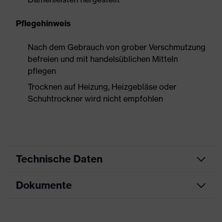
Pflegehinweis
Nach dem Gebrauch von grober Verschmutzung
befreien und mit handelsüblichen Mitteln
pflegen
Trocknen auf Heizung, Heizgebläse oder
Schuhtrockner wird nicht empfohlen
Technische Daten
Dokumente
Produktart
Sicherheitsschuh
Produkttyp
Halbschuhe
Maßtabelle