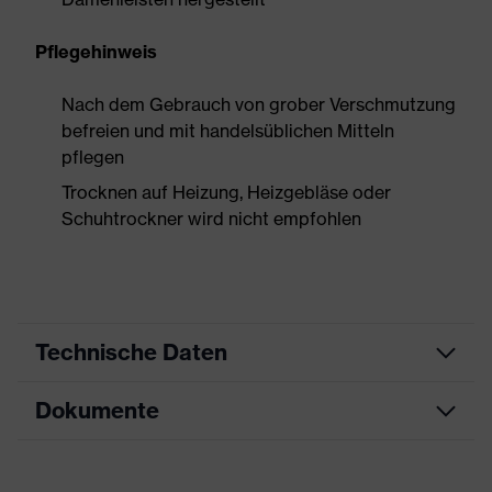
Pflegehinweis
Nach dem Gebrauch von grober Verschmutzung
befreien und mit handelsüblichen Mitteln
pflegen
Trocknen auf Heizung, Heizgebläse oder
Schuhtrockner wird nicht empfohlen
Technische Daten
Dokumente
Produktart
Sicherheitsschuh
Produkttyp
Halbschuhe
Maßtabelle