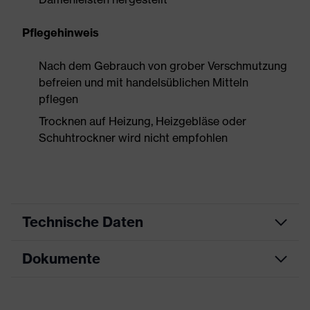
Pflegehinweis
Nach dem Gebrauch von grober Verschmutzung
befreien und mit handelsüblichen Mitteln
pflegen
Trocknen auf Heizung, Heizgebläse oder
Schuhtrockner wird nicht empfohlen
Technische Daten
Dokumente
Produktart
Sicherheitsschuh
Produkttyp
Halbschuhe
Maßtabelle