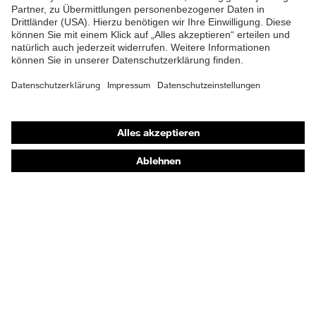
Futter
Distance-Mesh
Lieferumfang
1 Paar Sicherheitsschuhe
Material Fußbett
Polyurethan (PU)
Shops
Zweidichten-Polyurethan
Material Sohle
(PU/PU)
Online-Shop für B2B-Kunden
Material
Thermoplastische
Online-Shop für Personaldienstleister
Überkappe
Elastomere (TPE)
Online-Shop für Laserschutzprodukte
Material Verschluss
Polyester (PES)
uvex Optik Shop Fürth
E | 3 Store
Material
Kunststoff
Zehenkappe
Kaufberatung
EN ISO 20345:2022 +
Norm
A1:2024
Händlersuche