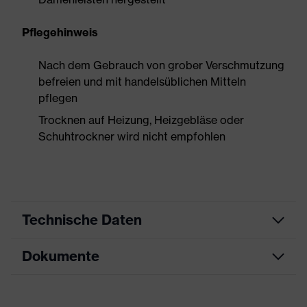
Pflegehinweis
Nach dem Gebrauch von grober Verschmutzung
befreien und mit handelsüblichen Mitteln
pflegen
Trocknen auf Heizung, Heizgebläse oder
Schuhtrockner wird nicht empfohlen
Technische Daten
Dokumente
Produktart
Sicherheitsschuh
Produkttyp
Halbschuhe
Maßtabelle