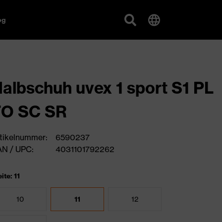
og
albschuh uvex 1 sport S1 PL
FO SC SR
tikelnummer:
6590237
N / UPC:
4031101792262
ite: 11
10
11
12