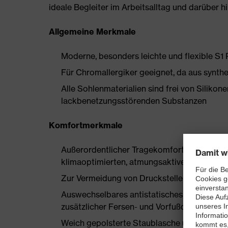
ideale Begleiter im Arbeitsalltag und darüber h
Allgemeine Merkmale
Moderne, besonders leichte und flexible S1
Für Chromallergiker geeignet, da aus synthe
Alle Sohlenmaterialien sind frei von Silik
lackbenetzungsstörenden Substanzen
Komfortmerkmale
Außerordentlicher Tragekomfort, zu dem ein
klimaoptimierten, atmungsaktiven Materiali
Zur Vermeidung von Druckstellen nahezu nah
Auswechselbares antistatisches Komfortfuß
zusätzlicher Fersen- und Vorfußdämpfung
Weich gepolsterte Staublasche und Kragen