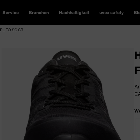
Service
Branchen
Nachhaltigkeit
uvex safety
Bl
1 PL FO SC SR
H
Ar
EA
We