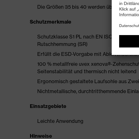
Die Größen 35 bis 40 werden über einen Dam
Schutzmerkmale
Schutzklasse S1 PL nach EN ISO 20345:202
Rutschhemmung (SR)
Erfüllt die ESD-Vorgabe mit Ableitwiderst
100 % metallfreie uvex xenova®-Zehenschut
Seitenstabilität und thermisch nicht leitend
Ergonomisch gestaltete Laufsohle aus Zwe
Nichtmetallische, durchtritthemmende Einlage
Einsatzgebiete
Leichte Anwendung
Hinweise