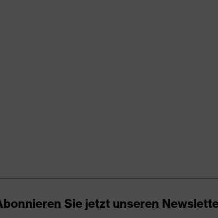
rungen
er Aufladung (ESD) mit einem Ableitwiderstand kleiner 100
kappe
nova® Zwischensohle
icare+, uvex xenova®-System
Abonnieren Sie jetzt unseren Newslette
ker