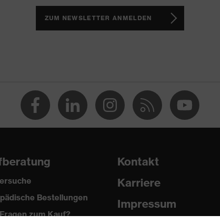
ch, Non-marking-Sohle, Profilierte Sohle, Weich gepolsterte
r Schaftabschluss
ZUM NEWSLETTER ANMELDEN
1 sport
(PU/PU)
ere (TPE)
fberatung
Kontakt
ersuche
Karriere
pädische Bestellungen
Impressum
Fragen zum Kauf?
2024