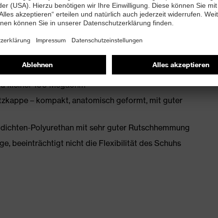
enleisten hergestellt
2 mit Zusatzkennzeichnung für sehr gute
and kleiner 100 Megaohm
zkappe – kompakt, anatomisch geformt, mit guter
idichten-Polyurethan mit sehr guter Rutschhemmung
, beeinträchtigt nicht die Flexibilität des Schuhs