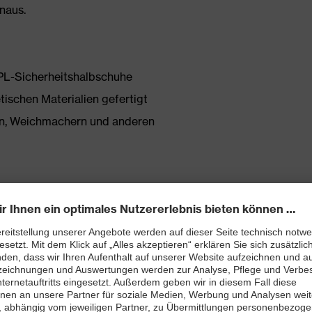
inaus.
 PL-Sicherheitshalbschuhe
tischen Materialien gefertigt
onen, Weichmachern und anderen
 neu entwickelter Leisten ebenso beiträgt wie die
en
tfreie Schaftkonstruktion aus Hightech-Material
bett mit Feuchtigkeitstransportsystem und