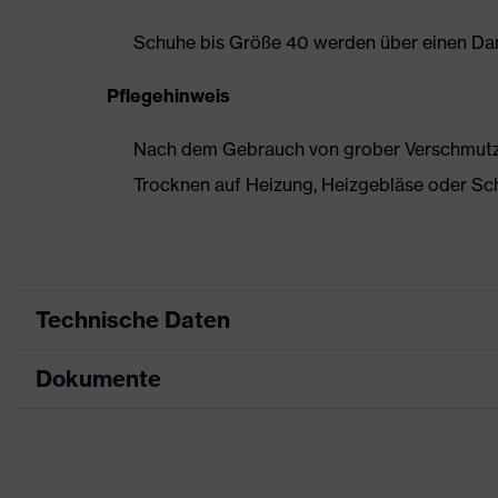
Schuhe bis Größe 40 werden über einen Dam
Pflegehinweis
Nach dem Gebrauch von grober Verschmutzun
Trocknen auf Heizung, Heizgebläse oder Sc
Technische Daten
Dokumente
Produktart
Sicherheitsschuh
Produkttyp
Halbschuhe
Maßtabelle
Produktfamilie
uvex 1 sport
Datenblatt