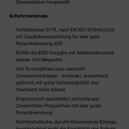
Damenleisten hergestellt
Schutzmerkmale
Schutzklasse S1 PL nach EN ISO 20345:2022
mit Zusatzkennzeichnung für sehr gute
Rutschhemmung (SR)
Erfüllt die ESD-Vorgabe mit Ableitwiderstand
kleiner 100 Megaohm
100 % metallfreie uvex xenova®-
Zehenschutzkappe – kompakt, anatomisch
geformt, mit guter Seitenstabilität und
thermisch nicht leitend
Ergonomisch gestaltete Laufsohle aus
Zweidichten-Polyurethan mit sehr guter
Rutschhemmung
Nichtmetallische, durchtritthemmende Einlage,
beeinträchtigt nicht die Flexibilität des Schuhs