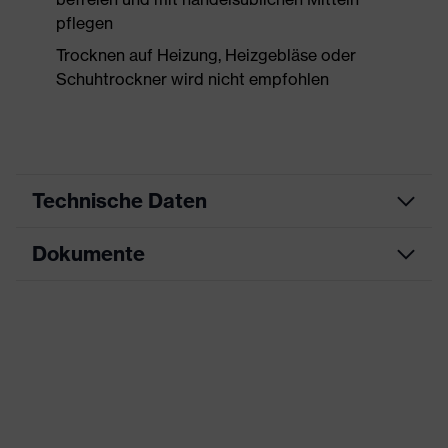
pflegen
Trocknen auf Heizung, Heizgebläse oder
Schuhtrockner wird nicht empfohlen
Technische Daten
Dokumente
Produktart
Sicherheitsschuh
Produkttyp
Halbschuhe
Maßtabelle
Produktfamilie
uvex 1 sport
Datenblatt
Schutzklasse
S1P
CE Konformitätserklärung
Farbe
schwarz