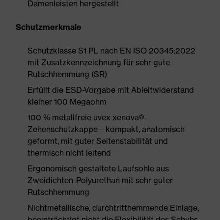
Damenleisten hergestellt
Schutzmerkmale
Schutzklasse S1 PL nach EN ISO 20345:2022
mit Zusatzkennzeichnung für sehr gute
Rutschhemmung (SR)
Erfüllt die ESD-Vorgabe mit Ableitwiderstand
kleiner 100 Megaohm
100 % metallfreie uvex xenova®-
Zehenschutzkappe – kompakt, anatomisch
geformt, mit guter Seitenstabilität und
thermisch nicht leitend
Ergonomisch gestaltete Laufsohle aus
Zweidichten-Polyurethan mit sehr guter
Rutschhemmung
Nichtmetallische, durchtritthemmende Einlage,
beeinträchtigt nicht die Flexibilität des Schuhs