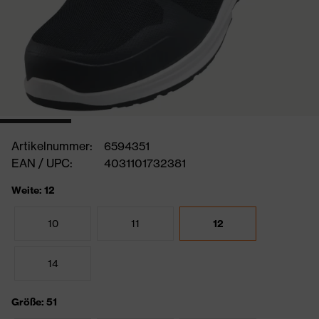
Artikelnummer:
6594351
EAN / UPC:
4031101732381
Weite: 12
10
11
12
14
Größe: 51