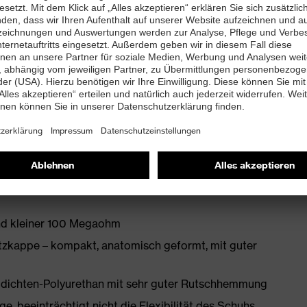
en
tfreie Schaftkonstruktion aus Hightech-Material
bett mit Feuchtigkeitstransportsystem und
enleisten hergestellt
mit Zusatzkennzeichnung für sehr gute
and kleiner 100 Megaohm
zkappe – kompakt, anatomisch geformt, mit guter
idichten-Polyurethan mit sehr guter Rutschhemmung
, beeinträchtigt nicht die Flexibilität des Schuhs