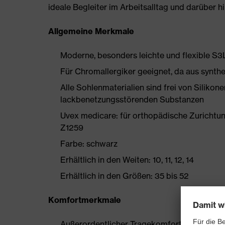
ideale Begleiter im Arbeitsalltag und darüber h
Allgemeine Merkmale
Moderne, besonders leichte und flexible S
Für Chromallergiker geeignet, da aus synthe
Alle Sohlenmaterialien sind frei von Silik
lackbenetzungsstörenden Substanzen
Uvex medicare: für orthopädische Zuricht
Z1259
Farbe: schwarz
Erhältlich in den Weiten: 10, 11, 12, 14
Erhältlich in den Größen: 35 bis 52
Komfortmerkmale
Außerordentlicher Tragekomfort, zu dem ein