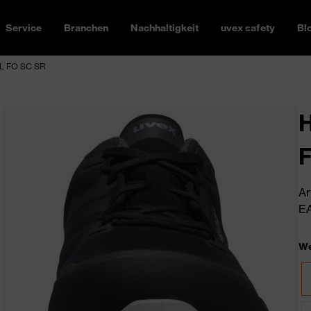
Service
Branchen
Nachhaltigkeit
uvex safety
Bl
3L FO SC SR
H
Ar
EA
We