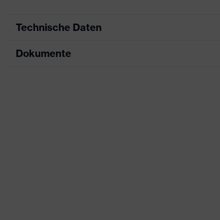
Technische Daten
Dokumente
Produktart
Sicherheitsschuh
Produkttyp
Halbschuhe
Maßtabelle
Produktfamilie
uvex 1 sport
Datenblatt
Schutzklasse
S3
CE Konformitätserklärung
Farbe
schwarz
Downloadportal für CE Konformitätserklä
Geschlecht
Damen, Herren
Schutz vor elektrostatisch
Produktschutz
Megaohm