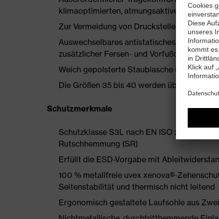
klimaoptimierten, atmungsaktiven Materiali
Zur Vermeidung von Druckstellen nahezu nah
Auswechselbares antistatisches Komfortfuß
zusätzlicher Fersen- und Vorfußdämpfung
Weich gepolsterte Staublasche und Kragen
Die Größen 35 bis 40 werden über einen Dam
Schutzmerkmale
Schutzklasse S3L nach EN ISO 20345:2022 
Rutschhemmung (SR)
Erfüllt die ESD-Vorgabe mit Ableitwiderst
100 % metallfreie uvex xenova®-Zehenschut
Seitenstabilität und thermisch nicht leitend
Ergonomisch gestaltete Laufsohle aus Zwe
Nichtmetallische, durchtritthemmende Einlage