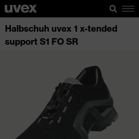
Halbschuh uvex 1 x-tended
support S1 FO SR