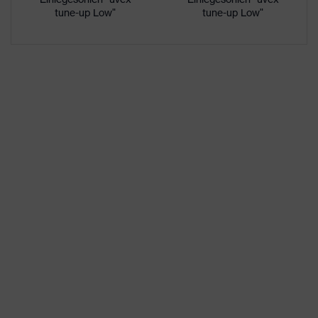
Kunststoffkappe
tune-up Low"
tune-up Low"
Rutschhemmung
SRC
Durchtritthemmung
Ohne Durchtritthemmung
uvex climazone, uvex
uvex Technologie
medicare+, uvex xenova®-
System
Allergikerhinweise
Geeignet für Chromallergiker
Gelochtes Obermaterial,
Geschlossener
Fersenbereich, Im
Sohlenverlauf integrierter
Fersenkorb, Non-marking-
Ausstattung
Sohle, Profilierte Sohle, uvex
x-tended Seitenrahmen,
Weich gepolsterte Lasche,
Weich gepolsterter