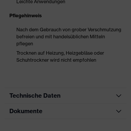
Leichte Anwendungen
Pflegehinweis
Nach dem Gebrauch von grober Verschmutzung
befreien und mit handelsüblichen Mitteln
pflegen
Trocknen auf Heizung, Heizgebläse oder
Schuhtrockner wird nicht empfohlen
Technische Daten
Dokumente
Produktart
Sicherheitsschuh
Produkttyp
Halbschuhe
Datenblatt