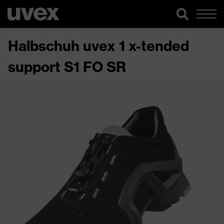
Halbschuh uvex 1 x-tended
support S1 FO SR