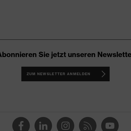
kappe
icare+, uvex xenova®-System
Abonnieren Sie jetzt unseren Newslette
ker
eschlossener Fersenbereich, Im Sohlenverlauf integrierter
ohle, Profilierte Sohle, uvex x-tended Seitenrahmen, Weich
ZUM NEWSLETTER ANMELDEN
 gepolsterter Schaftabschluss
 1/uvex 2