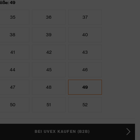
öße: 49
35
36
37
38
39
40
41
42
43
44
45
46
47
48
49
50
51
52
BEI UVEX KAUFEN (B2B)