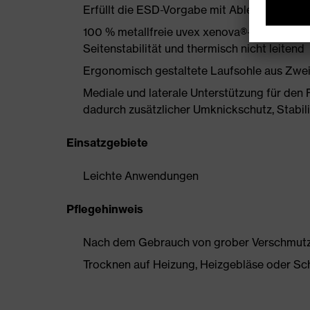
Erfüllt die ESD-Vorgabe mit Ableitwiderst
100 % metallfreie uvex xenova®-Zehenschut
Seitenstabilität und thermisch nicht leitend
Ergonomisch gestaltete Laufsohle aus Zwe
Mediale und laterale Unterstützung für den 
dadurch zusätzlicher Umknickschutz, Stabil
Einsatzgebiete
Leichte Anwendungen
Pflegehinweis
Nach dem Gebrauch von grober Verschmutzun
Trocknen auf Heizung, Heizgebläse oder Sc