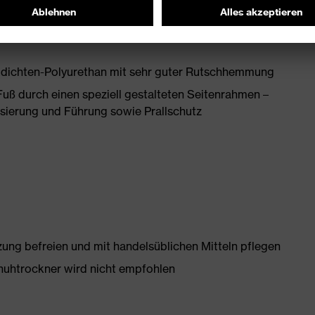
and kleiner 100 Megaohm
zkappe – kompakt, anatomisch geformt, mit guter
idichten-Polyurethan mit sehr guter Rutschhemmung
Fuß durch einen speziell gestalteten Seitenrahmen –
isierung und Führung sowie Prallschutz
g befreien und mit handelsüblichen Mitteln pflegen
huhtrockner wird nicht empfohlen