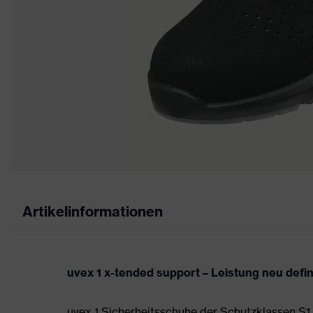
Artikelinformationen
uvex 1 x-tended support – Leistung neu defi
uvex 1 Sicherheitsschuhe der Schutzklassen S