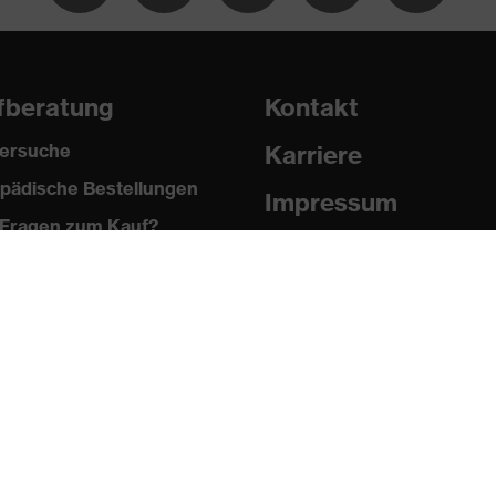
(PU/PU)
ES)
fberatung
Kontakt
ersuche
Karriere
2024
pädische Bestellungen
Impressum
Fragen zum Kauf?
Datenschutz
Newsletter
it (FO)
 im Fersenbereich (E)