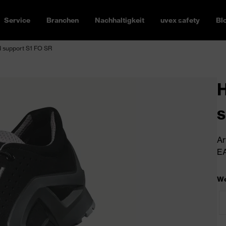
Service
Branchen
Nachhaltigkeit
uvex safety
Bl
d support S1 FO SR
H
s
Ar
EA
We