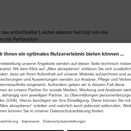
 neu entwickelter Leisten ebenso beiträgt wie die
n mit Perforation
htfreie Schaftkonstruktion aus Hightech-
bett mit Feuchtigkeitstransportsystem und
enleisten hergestellt
 A1:2024 mit Zusatzkennzeichnung für sehr gute