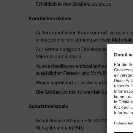
Erhältlich in den Größen: 35 bis 52
Komfortmerkmale
Außerordentlicher Tragekomfort, zu dem ein
klimaoptimierten, atmungsaktiven Materialie
Zur Vermeidung von Druckstellen nahezu na
Mikroveloursmaterial
Auswechselbares antistatisches Komfortfuß
zusätzlicher Fersen- und Vorfußdämpfung
Weich gepolsterte Lasche und Kragen
Die Größen 35 bis 40 werden über einen Dam
Schutzmerkmale
Schutzklasse S1 nach EN ISO 20345:2022 +
Rutschhemmung (SR)