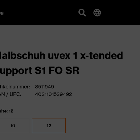
og
albschuh uvex 1 x-tended
upport S1 FO SR
tikelnummer:
8511949
N / UPC:
4031101539492
ite: 12
10
12