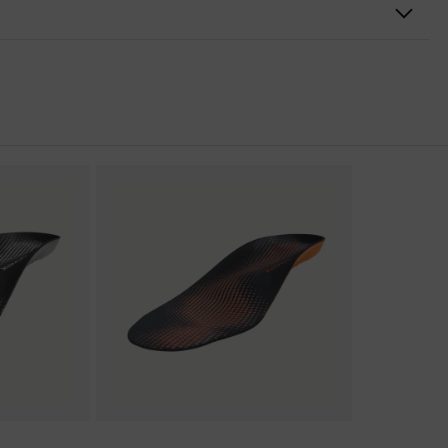
rungen
er Aufladung (ESD) mit einem Ableitwiderstand kleiner 100
kappe