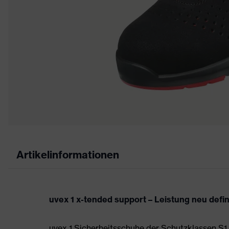
Artikelinformationen
uvex 1 x-tended support – Leistung neu defi
uvex 1 Sicherheitsschuhe der Schutzklassen S