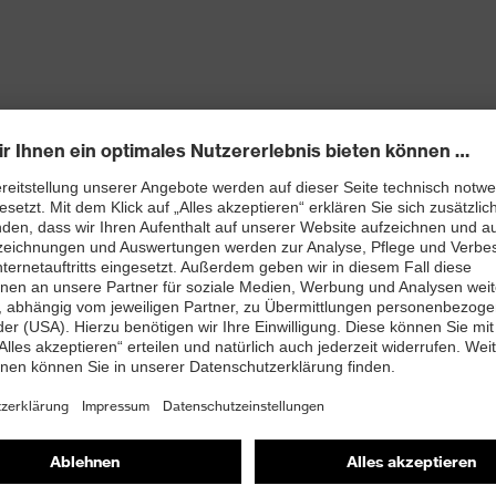
 neu entwickelter Leisten ebenso beiträgt wie die
n mit Perforation
htfreie Schaftkonstruktion aus Hightech-
bett mit Feuchtigkeitstransportsystem und
enleisten hergestellt
 A1:2024 mit Zusatzkennzeichnung für sehr gute