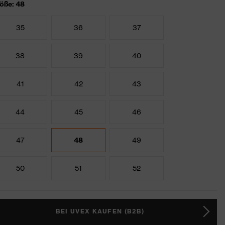
öße: 48
35
36
37
38
39
40
41
42
43
44
45
46
47
48
49
50
51
52
BEI UVEX KAUFEN (B2B)