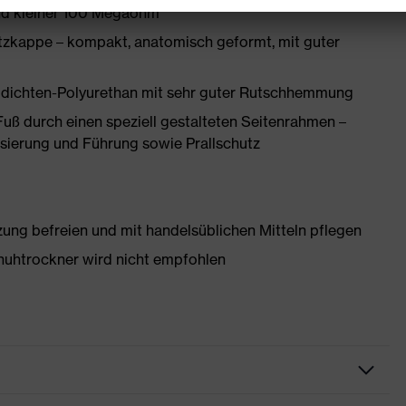
and kleiner 100 Megaohm
zkappe – kompakt, anatomisch geformt, mit guter
idichten-Polyurethan mit sehr guter Rutschhemmung
Fuß durch einen speziell gestalteten Seitenrahmen –
isierung und Führung sowie Prallschutz
g befreien und mit handelsüblichen Mitteln pflegen
huhtrockner wird nicht empfohlen