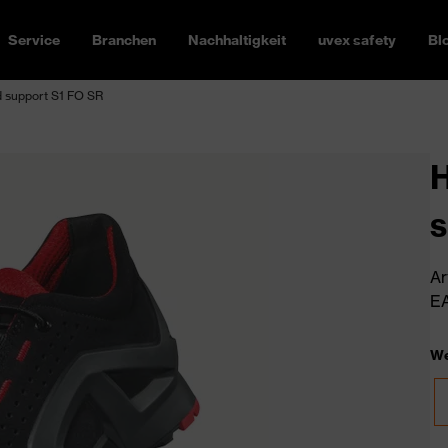
Service
Branchen
Nachhaltigkeit
uvex safety
Bl
d support S1 FO SR
H
s
Ar
EA
We