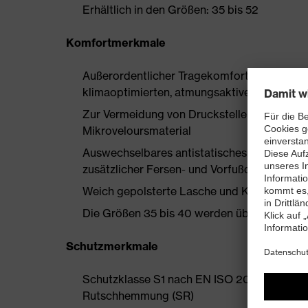
Erhältlich in den Größen: 35 bis 52
Komfortmerkmale
Außerordentlicher Tragekomfort, zu dem ein
klimaoptimierten, atmungsaktiven Materialie
Zur Vermeidung von Druckstellen nahezu na
Mikroveloursmaterial
Auswechselbares antistatisches Komfortfuß
zusätzlicher Fersen- und Vorfußdämpfung
Weich gepolsterte Lasche und Kragen
Die Größen 35 bis 40 werden über einen Dam
Schutzmerkmale
Schutzklasse S1 nach EN ISO 20345:2022 +
Rutschhemmung (SR)