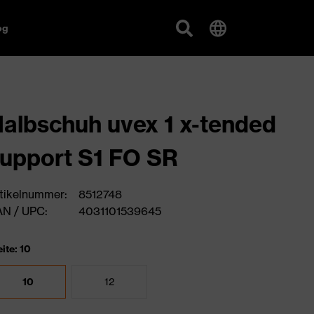
og
albschuh uvex 1 x-tended
upport S1 FO SR
tikelnummer:
8512748
N / UPC:
4031101539645
ite: 10
10
12