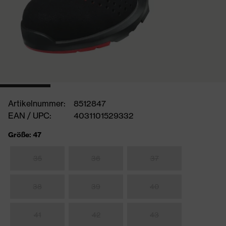
Artikelnummer:
8512847
EAN / UPC:
4031101529332
Größe: 47
35
36
37
38
39
40
41
42
43