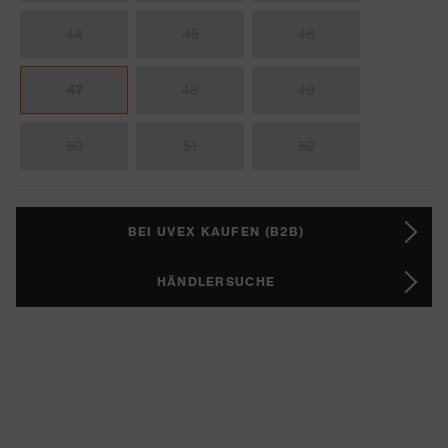
44
45
46
47
48
49
50
51
52
BEI UVEX KAUFEN (B2B)
HÄNDLERSUCHE