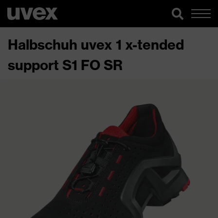
Halbschuh uvex 1 x-tended
support S1 FO SR