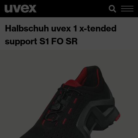
Halbschuh uvex 1 x-tended
support S1 FO SR