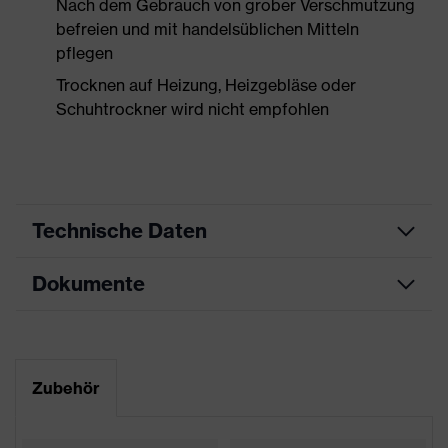
Nach dem Gebrauch von grober Verschmutzung
befreien und mit handelsüblichen Mitteln
pflegen
Trocknen auf Heizung, Heizgebläse oder
Schuhtrockner wird nicht empfohlen
Technische Daten
Dokumente
Produktart
Sicherheitsschuh
Produkttyp
Halbschuhe
Datenblatt
Produktfamilie
uvex 1 support
Maßtabelle
Zubehör
Schutzklasse
S1
CE Konformitätserklärung