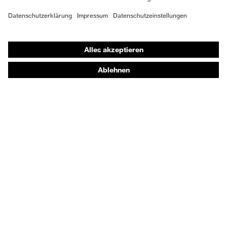
Risiken
(FO)
Schutz elektrische
Shops
Antistatik (A)
Risiken
Online-Shop für B2B-Kunden
Schutz
Energieaufnahmevermögen
Online-Shop für Personaldienstleister
mechanische
im Fersenbereich (E)
Risiken
Online-Shop für Laserschutzprodukte
uvex Optik Shop Fürth
Sohle
uvex 1
E | 3 Store
Elastischer Schnürsenkel mit
Verschluss
Schnellverschluss
Kaufberatung
Händlersuche
Orthopädische Bestellungen
Noch Fragen zum Kauf?