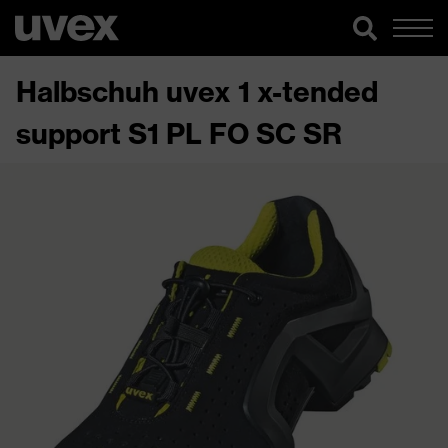
Halbschuh uvex 1 x-tended
support S1 PL FO SC SR