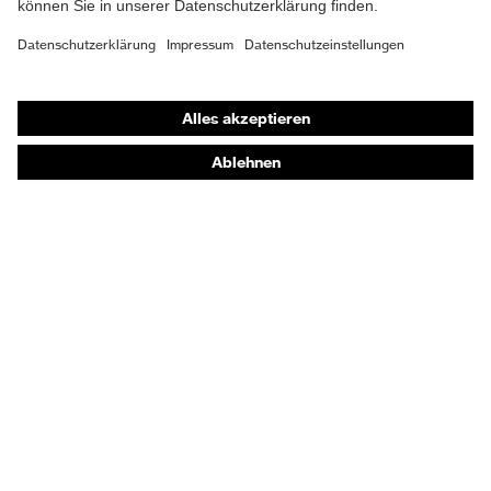
A1:2024
Obermaterial
Leder
Shops
Schutz chemische
Öl- und Benzinbeständigkeit
Online-Shop für B2B-Kunden
Risiken
(FO)
Online-Shop für Personaldienstleister
Schutz elektrische
Online-Shop für Laserschutzprodukte
Antistatik (A)
Risiken
uvex Optik Shop Fürth
Beständigkeit des
E | 3 Store
Schutz
Schuhoberteils gegen
Feuchtigkeit
Wasserdurchtritt und -
aufnahme (WRU)
Kaufberatung
Schutz
Durchtritthemmung (P),
Händlersuche
mechanische
Energieaufnahmevermögen
Orthopädische Bestellungen
Risiken
im Fersenbereich (E)
Noch Fragen zum Kauf?
Laufsohlenverhalten
Schutz thermische