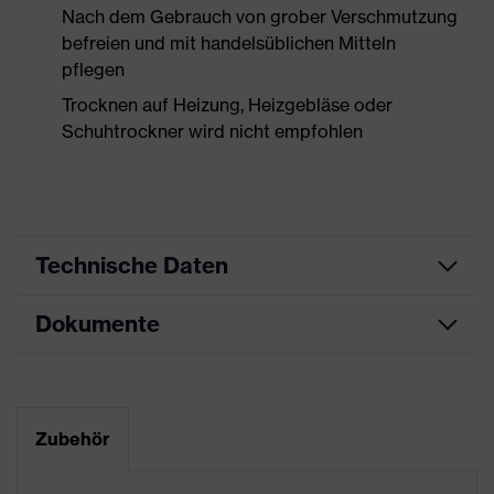
Nach dem Gebrauch von grober Verschmutzung
befreien und mit handelsüblichen Mitteln
pflegen
Trocknen auf Heizung, Heizgebläse oder
Schuhtrockner wird nicht empfohlen
Technische Daten
Dokumente
Produktart
Sicherheitsschuh
Produkttyp
Halbschuhe
Maßtabelle
Produktfamilie
uvex 2 MACSOLE®
Datenblatt
Zubehör
Schutzklasse
S3
CE Konformitätserklärung