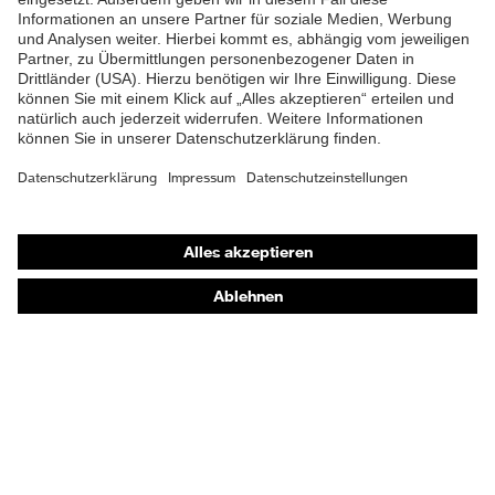
Material
Kunststoff
Zehenkappe
EN ISO 20345:2022 +
Norm
A1:2024
Obermaterial
Leder
Shops
Schutz chemische
Öl- und Benzinbeständigkeit
Online-Shop für B2B-Kunden
Risiken
(FO)
Online-Shop für Personaldienstleister
Schutz elektrische
Online-Shop für Laserschutzprodukte
Antistatik (A)
Risiken
uvex Optik Shop Fürth
Beständigkeit des
E | 3 Store
Schutz
Schuhoberteils gegen
Feuchtigkeit
Wasserdurchtritt und -
aufnahme (WRU)
Kaufberatung