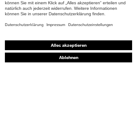
EN ISO 20345:2022 +
Norm
A1:2024
Obermaterial
Mikrovelours
Shops
Schutz chemische
Öl- und Benzinbeständigkeit
Online-Shop für B2B-Kunden
Risiken
(FO)
Online-Shop für Personaldienstleister
Schutz elektrische
Online-Shop für Laserschutzprodukte
Antistatik (A)
Risiken
uvex Optik Shop Fürth
Schutz
Durchtritthemmung (P),
E | 3 Store
mechanische
Energieaufnahmevermögen
Risiken
im Fersenbereich (E)
Kaufberatung
Sohle
uvex 2
Händlersuche
Elastischer Schnürsenkel mit
Verschluss
Orthopädische Bestellungen
Schnellverschluss