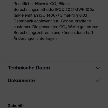
Rechtlicher Hinweis CO₂ Bilanz:
Berechnungsmethode: IPCC 2021 GWP 100a
(angelehnt an ISO 14067) SimaPro 9.6.0.1
Datenbank ecoinvent 3.10. Scope: cradle to
customer. Die genannten CO₂-Werte gelten zum
Berechnungszeitraum und können dauerhaft
Änderungen unterliegen.
Technische Daten
Dokumente
Produktart
Sicherheitsschuh
Produkttyp
Halbschuhe
Maßtabelle
Produktfamilie
uvex 2
Datenblatt
Zubehör