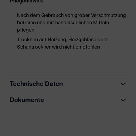
Pflegehinweis
Nach dem Gebrauch von grober Verschmutzung
befreien und mit handelsüblichen Mitteln
pflegen
Trocknen auf Heizung, Heizgebläse oder
Schuhtrockner wird nicht empfohlen
Technische Daten
Dokumente
Produktart
Sicherheitsschuh
Produkttyp
Halbschuhe
Datenblatt
Produktfamilie
uvex motion style
Maßtabelle