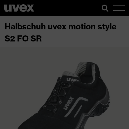
Halbschuh uvex motion style
S2 FO SR