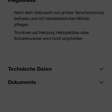
Pflegehinweis
Nach dem Gebrauch von grober Verschmutzung
befreien und mit handelsüblichen Mitteln
pflegen
Trocknen auf Heizung, Heizgebläse oder
Schuhtrockner wird nicht empfohlen
Technische Daten
Dokumente
Produktart
Sicherheitsschuh
Produkttyp
Halbschuhe
Datenblatt
Produktfamilie
uvex motion style
Maßtabelle