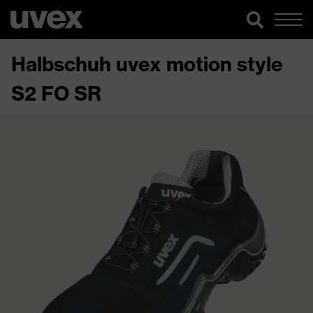
Halbschuh uvex motion style
S2 FO SR